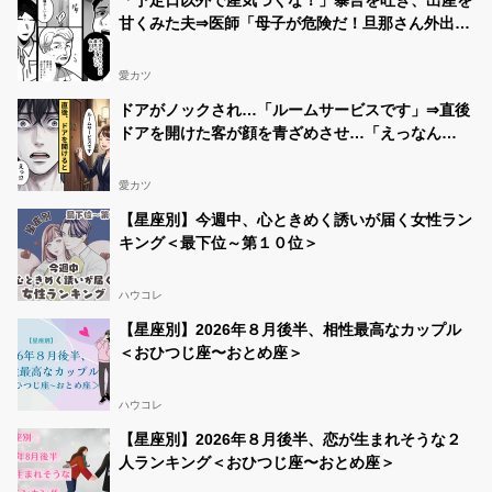
「予定日以外で産気づくな！」暴言を吐き、出産を
甘くみた夫⇒医師「母子が危険だ！旦那さん外出
て！」最悪の事態になった話
愛カツ
ドアがノックされ…「ルームサービスです」⇒直後
ドアを開けた客が顔を青ざめさせ…「えっなん
で…」
愛カツ
【星座別】今週中、心ときめく誘いが届く女性ラン
キング＜最下位～第１０位＞
ハウコレ
【星座別】2026年８月後半、相性最高なカップル
＜おひつじ座〜おとめ座＞
ハウコレ
【星座別】2026年８月後半、恋が生まれそうな２
人ランキング＜おひつじ座〜おとめ座＞