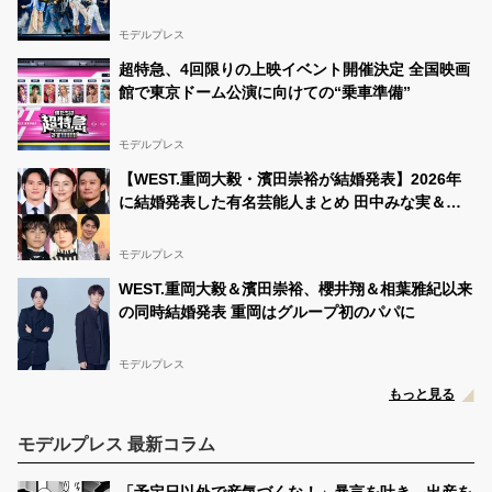
バー ファンに伝えた愛「あなたたちが生まれてき
てくれたから幸せになったんだ」
モデルプレス
超特急、4回限りの上映イベント開催決定 全国映画
館で東京ドーム公演に向けての“乗車準備”
モデルプレス
【WEST.重岡大毅・濱田崇裕が結婚発表】2026年
に結婚発表した有名芸能人まとめ 田中みな実＆亀
梨和也・新木優子＆中島裕翔・川口春奈＆板倉滉選
手ほか
モデルプレス
WEST.重岡大毅＆濱田崇裕、櫻井翔＆相葉雅紀以来
の同時結婚発表 重岡はグループ初のパパに
モデルプレス
もっと見る
モデルプレス 最新コラム