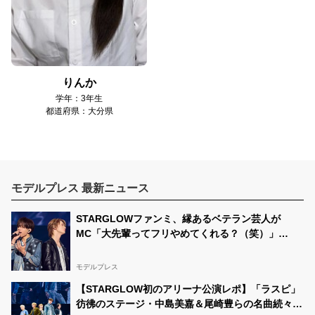
りんか
学年：3年生
都道府県：大分県
モデルプレス 最新ニュース
STARGLOWファンミ、縁あるベテラン芸人が
MC「大先輩ってフリやめてくれる？（笑）」
KANON＆RUIとの舞台裏会話も
モデルプレス
【STARGLOW初のアリーナ公演レポ】「ラスピ」
彷彿のステージ・中島美嘉＆尾崎豊らの名曲続々カ