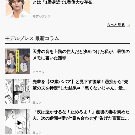
とは「1番身近で1番偉大な存在」
モデルプレス
もっと見る
モデルプレス 最新コラム
天井の音を上階の住人だと決めつけた私が、最後の
メモに書いた謝罪
ハウコレ
先輩を【32歳ババア】と見下す後輩！愚痴から“先
輩の夫を特定”した結果⇒「悪くないじゃん」最悪
の事態を招いた話
愛カツ
「夜は泣かせるな！止めろよ！」産後の妻を責めた
夫。次の瞬間⇒妻が“目も合わせず”告げた言葉に…
愕然！？
愛カツ