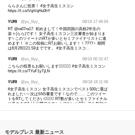
ららさんに投票！
#女子高生ミスコン
https://t.co/VqiVqHu0hY
YURI
@yu_lilyy_
08/19 17:48:04
RT
@ra07ra17
: 初めまして！中国四国の高校2年生の
楽々(らら)です！ 女子高生ミスコン三次審査が始まりま
す✨このツイートのRTが多いとセミファイナリストに進
めます！ ※この投稿にRTお願いします！！????‍♀️ 期間
は8月28日21:59までです。
#女子高生ミスコ…
YURI
@yu_lilyy_
08/19 00:32:47
こちらの投票もお願いします🙇‍♀️✨✨✨
#女子高生ミスコン
https://t.co/TYuF1yTjLN
YURI
@yu_lilyy_
08/18 18:11:06
#女子高生ミスコン
女子高生ミスコンでベスト500に選ば
れました✨✨次はSNS審査です！なので…… このツイー
トをRTしてください❤️‍🔥❤️‍🔥 RT数が多いとセミファイナル
に進めます‼️ (⚠️公開アカウントでないとRTしても無効に
なります😖💦)
https://t.co/gGBIcdTKB0
モデルプレス 最新ニュース