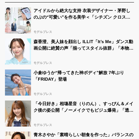
@lleau3y_
アイドルから絶大な支持 衣装デザイナー・茅野し
RT
@rmxina12
:
#女子高生ミスコン
ベスト500に選ばれ
ました🥹 そして今日からSNS審査が始まりました！ こ
のぶの“可愛い”を作る美学＜「シチズン クロスシ
のツイートのRT数が多いとベスト100に選ばれ、セミフ
ー」インタビュー＞
ァイナル審査に進めます！ このツイートをリツイートお
願いします😭❕ 期間は、8/28の21:59ま…
モデルプレス
森香澄、美人妹を顔出し ILLIT「It’s Me」ダンス動
みはる🦋🫧 女子高生ミスコン2022
08/19 15:20:59
@lleau3y_
画公開に絶賛の声「揃ってスタイル抜群」「本物の
RT
@CANDY_makaronn
アイドルみたい」
: いよいよ今日から三次審査が
始まりました！♡ このツイートのRTと引用RTが多いと
モデルプレス
ベスト100に選ばれ、セミファイナリストになれます🥺
良かったらこのツイートをリツイートしてください🙇‍♂️😢
小倉ゆうか“帰ってきた神ボディ”解放 7年ぶり
期間は8月28日の21時59分までです🥰
#…
「FRIDAY」登場
みはる🦋🫧 女子高生ミスコン2022
08/19 11:37:53
@lleau3y_
モデルプレス
RT
@yuna77441679
: 女子高生ミスコン2022 三次審査が
始まりました！ このツイートのRT数が多いとベスト100
「今日好き」相塲星音（りのん）、すっぴん＆メイ
に選ばれセミファイナル審査に進めます👍🏼 普通のRT＋
ク後の姿公開「ノーメイクでもビジュ爆発」「透明
引用RTしてくれたら嬉しいです🙇🏻‍♀️ 期間は8/28の21時59
感半端ない」と絶賛の声
分までです！❤️‍🔥 沢山…
モデルプレス
みはる🦋🫧 女子高生ミスコン2022
08/18 23:24:49
@lleau3y_
青木さやか「素晴らしい朝食を作った」バランスの