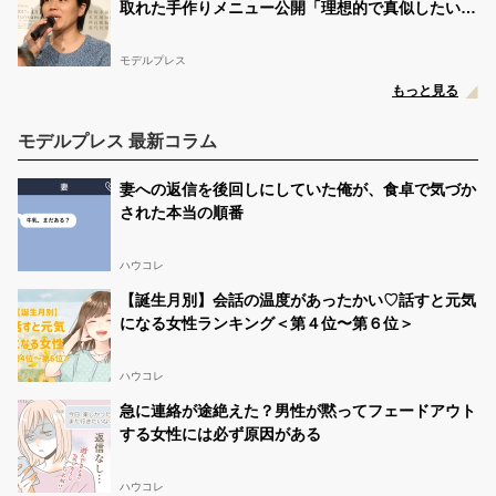
取れた手作りメニュー公開「理想的で真似したい」
女子高生ミスコンベスト500に選ばれました❕ 第3次審査
が今日からスタートしました❤︎ このツイートのRT数が多
「彩り豊かで美味しそう」の声
いとベスト100に選ばれセミファイナル審査に進めます❕
このツイートをリツイートしてください❕ 期限は8月28日
モデルプレス
(日)21:59までです！ 皆さん応援よろしくお願いします💕
もっと見る
#女子高生ミスコン
https://t.co/FRzGQzPU58
みはる🦋🫧 女子高生ミスコン2022
08/18 22:36:55
モデルプレス 最新コラム
@lleau3y_
みはるさんに投票！
#女子高生ミスコン
妻への返信を後回しにしていた俺が、食卓で気づか
https://t.co/tzCmzCr20u
された本当の順番
ハウコレ
【誕生月別】会話の温度があったかい♡話すと元気
になる女性ランキング＜第４位〜第６位＞
ハウコレ
急に連絡が途絶えた？男性が黙ってフェードアウト
する女性には必ず原因がある
ハウコレ