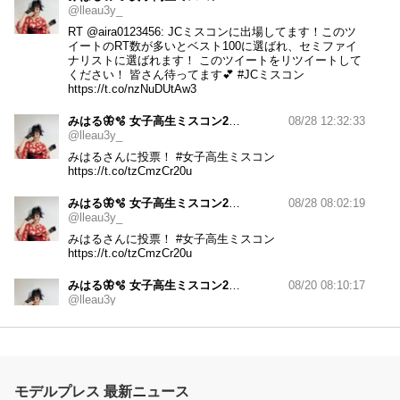
@lleau3y_
RT
@aira0123456
: JCミスコンに出場してます！このツ
イートのRT数が多いとベスト100に選ばれ、セミファイ
ナリストに選ばれます！ このツイートをリツイートして
ください！ 皆さん待ってます💕
#JCミスコン
https://t.co/nzNuDUtAw3
みはる🦋🫧 女子高生ミスコン2022
08/28 12:32:33
@lleau3y_
みはるさんに投票！
#女子高生ミスコン
https://t.co/tzCmzCr20u
みはる🦋🫧 女子高生ミスコン2022
08/28 08:02:19
@lleau3y_
みはるさんに投票！
#女子高生ミスコン
https://t.co/tzCmzCr20u
みはる🦋🫧 女子高生ミスコン2022
08/20 08:10:17
@lleau3y_
RT
@miku74188798
: 女子高生ミスコン2022💍 期
間:8/18(木)～8/28(日) 21:59分まで このツイートをリツイ
ートしてください🙏🏻✨ ⬇️投票の方も是非お願い致しま
す！
https://t.co/b037hEgryd
去年のリベンジ。絶対…
モデルプレス 最新ニュース
みはる🦋🫧 女子高生ミスコン2022
08/20 02:47:55