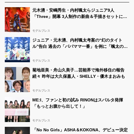
元木湧・安嶋秀生・内村颯太らジュニア9人
「Three」開幕 3人制作の新曲＆手描きセットに込
めた想い「もっと前に進んで夢を掴みたい」【ゲネ
プロレポ】
モデルプレス
ジュニア・元木湧、内村颯太考案の“幻のタイト
ル”告白 過去の「パパママ一番」を例に「颯太の作
戦は成功」【Three】
モデルプレス
菊地亜美・舟山久美子…芸能界で海外移住の報告
続々 昨年は大久保嘉人・SHELLY・優木まおみも
モデルプレス
ME:I、ファンと初の試み RINONはスパルタ発揮
「もっとお腹から出して！」
モデルプレス
「No No Girls」ASHA＆KOKONA、デビュー決定