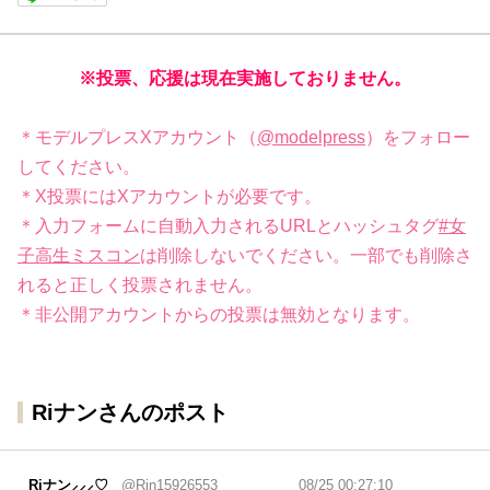
※投票、応援は現在実施しておりません。
＊モデルプレスXアカウント（
@modelpress
）をフォロー
してください。
＊X投票にはXアカウントが必要です。
＊入力フォームに自動入力されるURLとハッシュタグ
#女
子高生ミスコン
は削除しないでください。一部でも削除さ
れると正しく投票されません。
＊非公開アカウントからの投票は無効となります。
Riナンさんのポスト
Riナン⸝⸝⸝♡
@Rin15926553
08/25 00:27:10