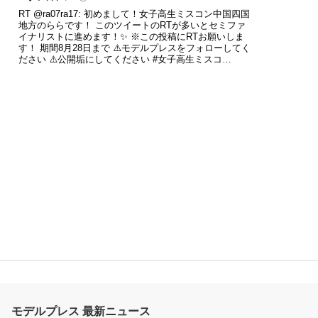
RT
@ra07ra17
: 初めまして！女子高生ミスコン中国四国
地方のららです！ このツイートのRTが多いとセミファ
イナリストに進めます！✨ ※この投稿にRTお願いしま
す！ 期間8月28日まで ⚠️モデルプレスをフォローしてく
ださい ⚠️公開垢にしてください
#女子高生ミスコ…
モデルプレス 最新ニュース