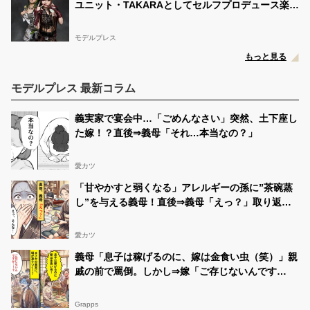
ユニット・TAKARAとしてセルフプロデュース楽曲
リリースへ
モデルプレス
もっと見る
モデルプレス 最新コラム
義実家で宴会中…「ごめんなさい」突然、土下座し
た嫁！？直後⇒義母「それ…本当なの？」
愛カツ
「甘やかすと弱くなる」アレルギーの孫に”茶碗蒸
し”を与える義母！直後⇒義母「えっ？」取り返し
のつかない事態になった話
愛カツ
義母「息子は稼げるのに、嫁は金食い虫（笑）」親
戚の前で罵倒。しかし⇒嫁「ご存じないんです
か…！？」場が凍りついたワケ
Grapps