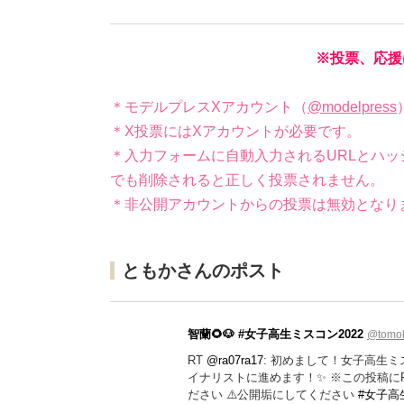
※投票、応援
＊モデルプレスXアカウント（
@modelpress
＊X投票にはXアカウントが必要です。
＊入力フォームに自動入力されるURLとハッ
でも削除されると正しく投票されません。
＊非公開アカウントからの投票は無効となり
ともかさんのポスト
智蘭🌻🐶 #女子高生ミスコン2022
@tomo
RT
@ra07ra17
: 初めまして！女子高生
イナリストに進めます！✨ ※この投稿にR
ださい ⚠️公開垢にしてください
#女子高