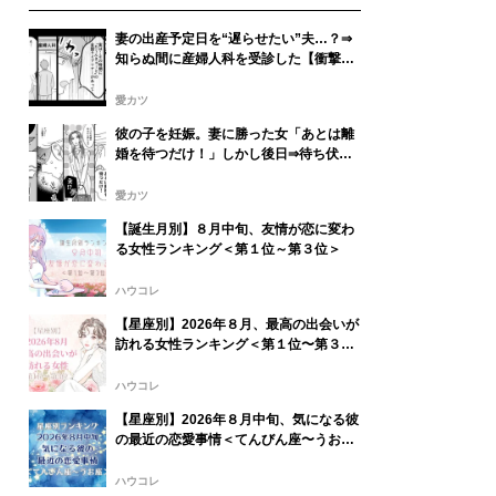
妻の出産予定日を“遅らせたい”夫…？⇒
知らぬ間に産婦人科を受診した【衝撃な
理由】に血の気が引いた話
愛カツ
彼の子を妊娠。妻に勝った女「あとは離
婚を待つだけ！」しかし後日⇒待ち伏せ
していた妻の“本音”に「え…」
愛カツ
【誕生月別】８月中旬、友情が恋に変わ
る女性ランキング＜第１位～第３位＞
ハウコレ
【星座別】2026年８月、最高の出会いが
訪れる女性ランキング＜第１位〜第３位
＞
ハウコレ
【星座別】2026年８月中旬、気になる彼
の最近の恋愛事情＜てんびん座〜うお座
＞
ハウコレ