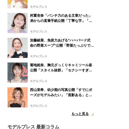
てそう」の声
モデルプレス
村重杏奈「パンチ力のある文章だった」
弟からの直筆手紙公開「丁寧な字」「読
みやすい」と反響
モデルプレス
加藤綾菜、免疫力あげる“ハーバード式
命の野菜スープ”公開「野菜たっぷりで美
味しそう」「栄養満点ですね」と反響
モデルプレス
菊地姫奈、胸元ざっくりキャミソール姿
公開「スタイル抜群」「セクシーすぎ
る」と話題
モデルプレス
西山茉希、幼少期の写真公開「すでにポ
ーズがモデルみたい」「面影ある」と反
響
モデルプレス
もっと見る
モデルプレス 最新コラム