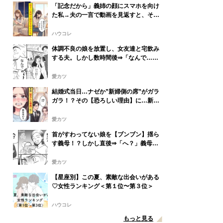
「記念だから」義姉の顔にスマホを向け
た私→夫の一言で動画を見返すと、そこ
には視線を落とす義姉が映っていた
ハウコレ
体調不良の娘を放置し、女友達と宅飲み
する夫。しかし数時間後⇒「なんで…」
娘の姿に血の気が引いたワケ…
愛カツ
結婚式当日…ナゼか”新婦側の席”がガラ
ガラ！？その【恐ろしい理由】に…新婦
「許せない」
愛カツ
首がすわってない娘を【ブンブン】揺ら
す義母！？しかし直後⇒「へ？」義母が
フリーズしたワケ
愛カツ
【星座別】この夏、素敵な出会いがある
♡女性ランキング＜第１位〜第３位＞
ハウコレ
もっと見る