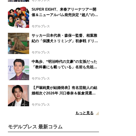
モデルプレス
SUPER EIGHT、来春アリーナツアー開
催＆ニューアルバム発売決定 “超八”の日
にサプライズ発表
モデルプレス
サッカー日本代表・森保一監督、相葉雅
紀の「保護犬トリミング」初参戦 ドリー
ムチームで心込めて挑む【24時間テレビ
49】
モデルプレス
中島歩、“明治時代の文豪”の玄孫だった
「教科書にも載っている」名前も先祖に
由来
モデルプレス
【戸塚純貴が結婚発表】有名芸能人の結
婚相次ぐ2026年 川口春奈＆板倉滉選
手・田中みな実＆亀梨和也・新木優子＆
中島裕翔ほか
モデルプレス
もっと見る
モデルプレス 最新コラム