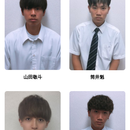
山田敬斗
筒井魁