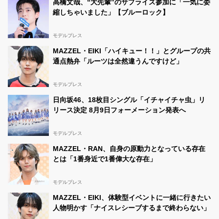
高橋文哉、“大先輩”のサプライズ参加に「一気に委
縮しちゃいました」【ブルーロック】
モデルプレス
MAZZEL・EIKI「ハイキュー！！」とグループの共
通点熱弁「ルーツは全然違うんですけど」
モデルプレス
日向坂46、18枚目シングル「イチャイチャ虫」リ
リース決定 8月9日フォーメーション発表へ
モデルプレス
MAZZEL・RAN、自身の原動力となっている存在
とは「1番身近で1番偉大な存在」
モデルプレス
MAZZEL・EIKI、体験型イベントに一緒に行きたい
人物明かす「ナイスレシーブするまで終わらない」