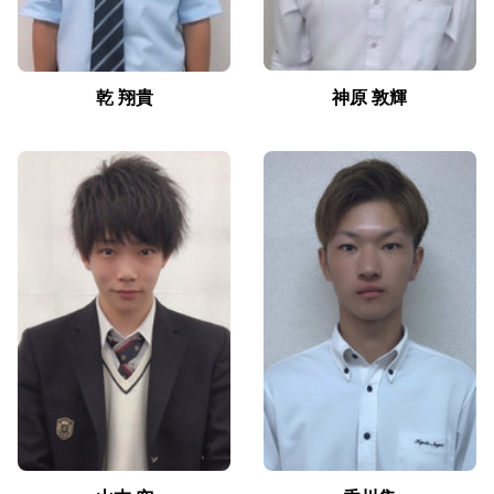
乾 翔貴
神原 敦輝