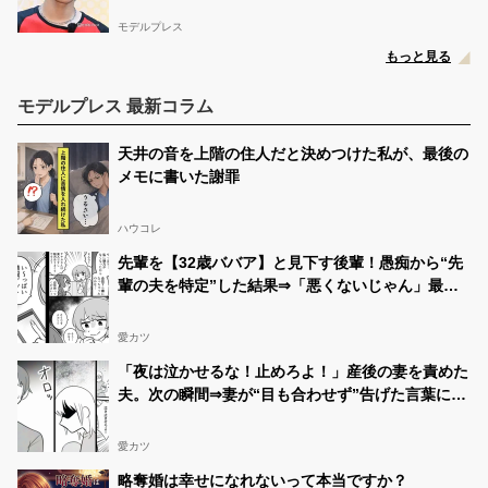
モデルプレス
もっと見る
モデルプレス 最新コラム
天井の音を上階の住人だと決めつけた私が、最後の
メモに書いた謝罪
ハウコレ
先輩を【32歳ババア】と見下す後輩！愚痴から“先
輩の夫を特定”した結果⇒「悪くないじゃん」最悪
の事態を招いた話
愛カツ
「夜は泣かせるな！止めろよ！」産後の妻を責めた
夫。次の瞬間⇒妻が“目も合わせず”告げた言葉に…
愕然！？
愛カツ
略奪婚は幸せになれないって本当ですか？