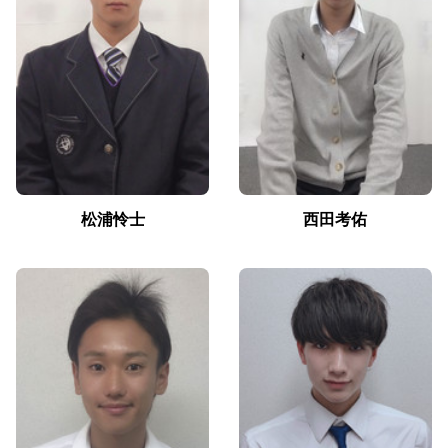
松浦怜士
西田考佑