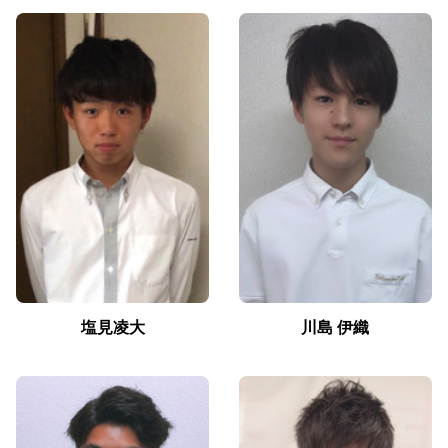
塩見凌大
川島 伊織