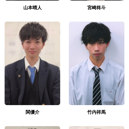
山本晴人
宮崎柊斗
関優介
竹内祥馬