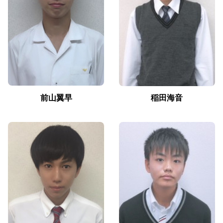
前山翼早
稲田海音