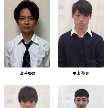
田浦知弥
平山 聖史