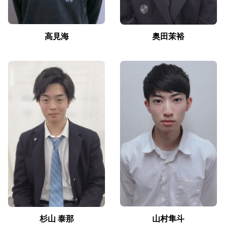
高見海
奥田茉裕
杉山 泰那
山村隼斗