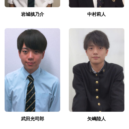
岩城槙乃介
中村莉人
武田光司郎
矢嶋陸人