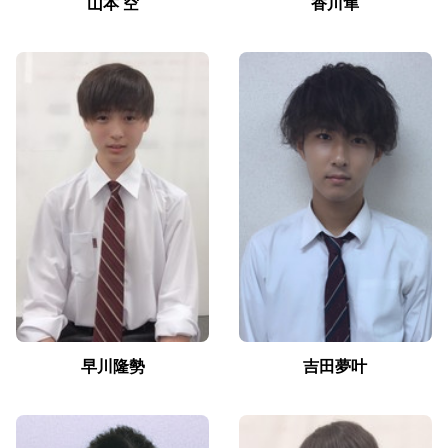
山本 空
香川隼
早川隆勢
吉田夢叶