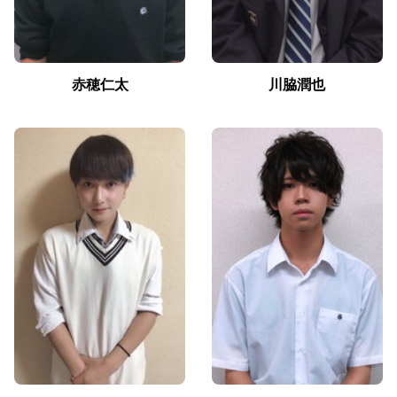
赤穂仁太
川脇潤也