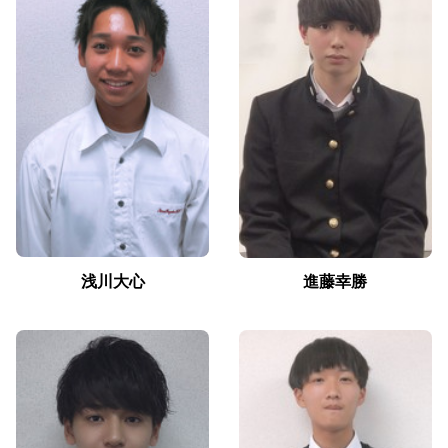
浅川大心
進藤幸勝