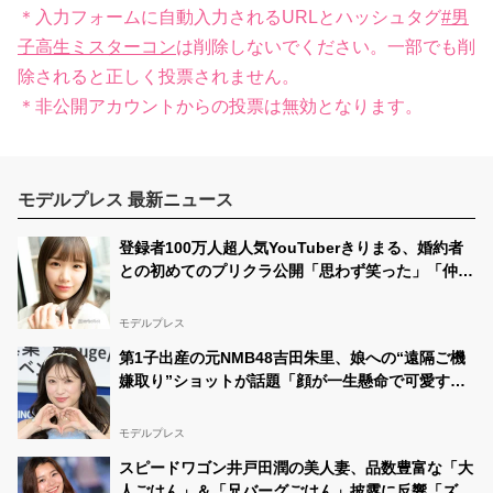
＊入力フォームに自動入力されるURLとハッシュタグ
#男
子高生ミスターコン
は削除しないでください。一部でも削
除されると正しく投票されません。
＊非公開アカウントからの投票は無効となります。
モデルプレス 最新ニュース
登録者100万人超人気YouTuberきりまる、婚約者
との初めてのプリクラ公開「思わず笑った」「仲良
しで微笑ましい」と反響
モデルプレス
第1子出産の元NMB48吉田朱里、娘への“遠隔ご機
嫌取り”ショットが話題「顔が一生懸命で可愛すぎ
る」「素敵なアイデア」と反響
モデルプレス
スピードワゴン井戸田潤の美人妻、品数豊富な「大
人ごはん」＆「兄バーグごはん」披露に反響「ズラ