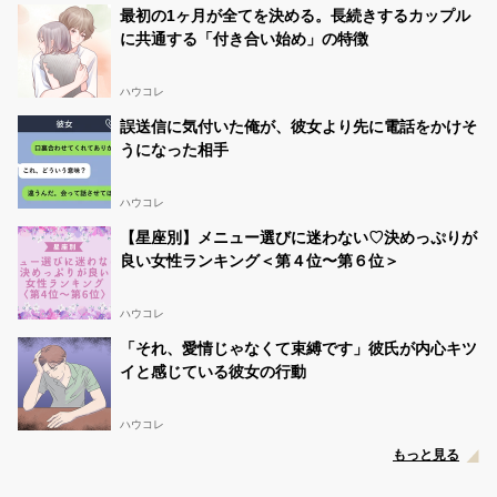
最初の1ヶ月が全てを決める。長続きするカップル
に共通する「付き合い始め」の特徴
ハウコレ
誤送信に気付いた俺が、彼女より先に電話をかけそ
うになった相手
ハウコレ
【星座別】メニュー選びに迷わない♡決めっぷりが
良い女性ランキング＜第４位〜第６位＞
ハウコレ
「それ、愛情じゃなくて束縛です」彼氏が内心キツ
イと感じている彼女の行動
ハウコレ
もっと見る