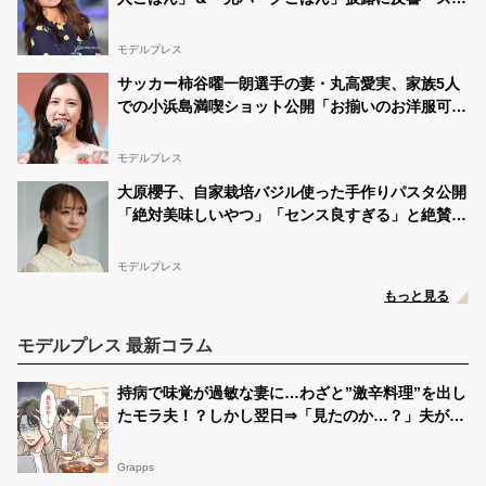
リと並んでて豪華」「小さい海苔巻きがかわいい」
モデルプレス
サッカー柿谷曜一朗選手の妻・丸高愛実、家族5人
での小浜島満喫ショット公開「お揃いのお洋服可愛
い」「美男美女揃い」と反響
モデルプレス
大原櫻子、自家栽培バジル使った手作りパスタ公開
「絶対美味しいやつ」「センス良すぎる」と絶賛の
声
モデルプレス
もっと見る
モデルプレス 最新コラム
持病で味覚が過敏な妻に…わざと”激辛料理”を出し
たモラ夫！？しかし翌日⇒「見たのか…？」夫が震
え出したワケ
Grapps