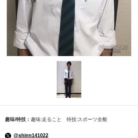
趣味/特技：
趣味:走ること 特技:スポーツ全般
@shinn141022