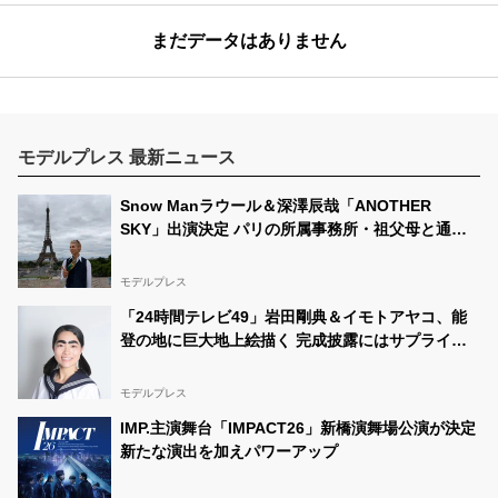
まだデータはありません
モデルプレス 最新ニュース
Snow Manラウール＆深澤辰哉「ANOTHER
SKY」出演決定 パリの所属事務所・祖父母と通っ
た武蔵小山…それぞれの思い出の地へ
モデルプレス
「24時間テレビ49」岩田剛典＆イモトアヤコ、能
登の地に巨大地上絵描く 完成披露にはサプライズ
アーティストも登場予定
モデルプレス
IMP.主演舞台「IMPACT26」新橋演舞場公演が決定
新たな演出を加えパワーアップ