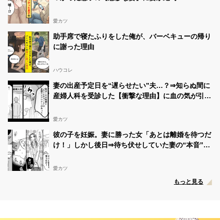
愛カツ
助手席で寝たふりをした俺が、バーベキューの帰り
に謝った理由
ハウコレ
妻の出産予定日を“遅らせたい”夫…？⇒知らぬ間に
産婦人科を受診した【衝撃な理由】に血の気が引い
た話
愛カツ
彼の子を妊娠。妻に勝った女「あとは離婚を待つだ
け！」しかし後日⇒待ち伏せしていた妻の“本音”に
「え…」
愛カツ
もっと見る