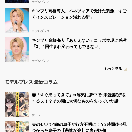
モデルプレス
キンプリ高橋海人、ベネツィアで受けた刺激「すご
くインスピレーション溢れる街」
モデルプレス
キンプリ高橋海人「ありえない」コラボ実現に感激
「3、4回生まれ変わってもできない」
モデルプレス
もっと見る
モデルプレス 最新コラム
妻「すぐ帰ってきて」⇒浮気に夢中で“未読無視”を
する夫！？その間に大切なものを失っていた話
愛カツ
夫のせいで4歳の息子が行方不明に！？3時間後⇒見
つかった息子の【悲惨な姿】に妻が絶句