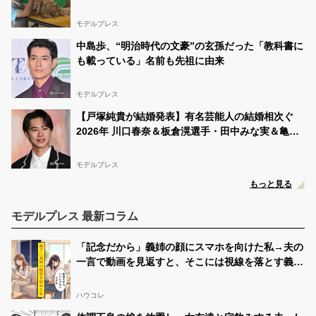
挑む【24時間テレビ49】
モデルプレス
中島歩、“明治時代の文豪”の玄孫だった「教科書に
も載っている」名前も先祖に由来
モデルプレス
【戸塚純貴が結婚発表】有名芸能人の結婚相次ぐ
2026年 川口春奈＆板倉滉選手・田中みな実＆亀梨
和也・新木優子＆中島裕翔ほか
モデルプレス
もっと見る
モデルプレス 最新コラム
「記念だから」義姉の顔にスマホを向けた私→夫の
一言で動画を見返すと、そこには視線を落とす義姉
が映っていた
ハウコレ