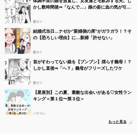
体調不良の娘を放置し、女友達と宅飲みする夫。し
かし数時間後⇒「なんで…」娘の姿に血の気が引い
たワケ…
愛カツ
結婚式当日…ナゼか”新婦側の席”がガラガラ！？そ
の【恐ろしい理由】に…新婦「許せない」
愛カツ
首がすわってない娘を【ブンブン】揺らす義母！？
しかし直後⇒「へ？」義母がフリーズしたワケ
愛カツ
【星座別】この夏、素敵な出会いがある♡女性ラン
キング＜第１位〜第３位＞
ハウコレ
もっと見る