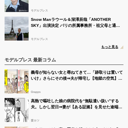
の中でたどり着いた納得の表現「一番難しいポイン
トでしたが」
モデルプレス
Snow Manラウール＆深澤辰哉「ANOTHER
SKY」出演決定 パリの所属事務所・祖父母と通っ
た武蔵小山…それぞれの思い出の地へ
モデルプレス
もっと見る
モデルプレス 最新コラム
義母が知らない女と尋ねてきて…「跡取りは置いて
いけ」さらにその後⇒夫が帰宅し【地獄の空気】に
なった結果
Grapps
高熱で嘔吐した娘の病院代を“無駄遣い扱い”する
夫。しかし翌日⇒妻が【ある証拠】を見せた途端、
夫は凍りついて…！？
愛カツ