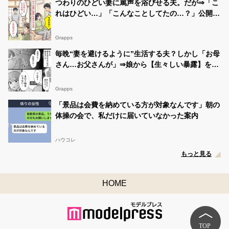
つわりのひどい妻に罵声を浴びせる夫。だが⇒「こ
れはひどい…」「こんなことしてたの…？」公開処
刑された話
Grapps
毎晩“妻を避けるように”生活する夫？しかし「お母
さん…お父さんが」⇒娘から【生々しい暴露】をさ
れた話
Grapps
「景品は会費を納めている方が対象なんです」朝の
体操の会で、私だけに届いていなかった案内
ハウコレ
もっと見る
HOME