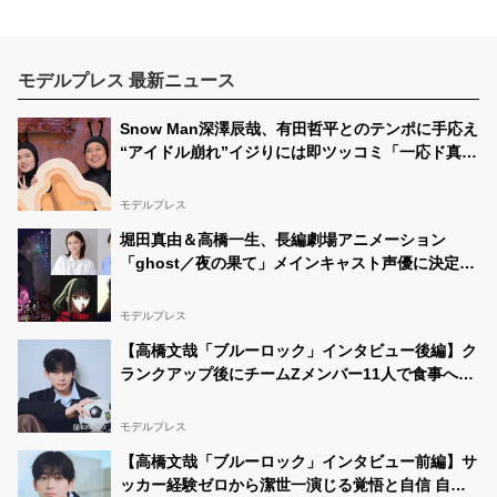
モデルプレス 最新ニュース
Snow Man深澤辰哉、有田哲平とのテンポに手応え
“アイドル崩れ”イジりには即ツッコミ「一応ド真ん
中を走ってるつもり」【アリフォルニア】
モデルプレス
堀田真由＆高橋一生、長編劇場アニメーション
「ghost／夜の果て」メインキャスト声優に決定
「子どもの頃に抱いていた言葉にはできない沢山の
感情を思い出しました」
モデルプレス
【高橋文哉「ブルーロック」インタビュー後編】ク
ランクアップ後にチームZメンバー11人で食事へ
「お礼がしたくて」キャスト陣の印象＆ムードメー
カー明かす
モデルプレス
【高橋文哉「ブルーロック」インタビュー前編】サ
ッカー経験ゼロから潔世一演じる覚悟と自信 自分