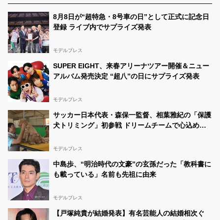
8月8日が“超特急・8号車の日”として正式に記念日
登録 ライブ内でサプライズ発表
モデルプレス
SUPER EIGHT、来春アリーナツアー開催＆ニュー
アルバム発売決定 “超八”の日にサプライズ発表
モデルプレス
サッカー日本代表・森保一監督、相葉雅紀の「保護
犬トリミング」初参戦 ドリームチームで心込めて
挑む【24時間テレビ49】
モデルプレス
中島歩、“明治時代の文豪”の玄孫だった「教科書に
も載っている」名前も先祖に由来
モデルプレス
【戸塚純貴が結婚発表】有名芸能人の結婚相次ぐ