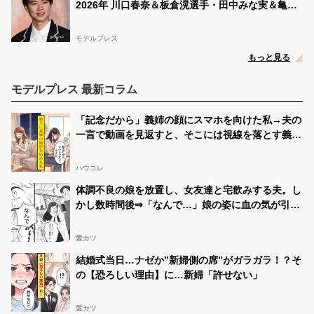
2026年 川口春奈＆板倉滉選手・田中みな実＆亀梨
和也・新木優子＆中島裕翔ほか
モデルプレス
もっと見る
モデルプレス 最新コラム
「記念だから」義姉の顔にスマホを向けた私→夫の
一言で動画を見返すと、そこには視線を落とす義姉
が映っていた
ハウコレ
体調不良の娘を放置し、女友達と宅飲みする夫。し
かし数時間後⇒「なんで…」娘の姿に血の気が引い
たワケ…
愛カツ
結婚式当日…ナゼか”新婦側の席”がガラガラ！？そ
の【恐ろしい理由】に…新婦「許せない」
愛カツ