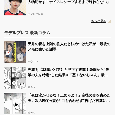
人物明かす「ナイスレシーブするまで終わらない」
ーコン
https://t.co/PQQn8jI5yW
功基🐻👑 男子中学生ミスターコン2023
08/24 18:15:53
モデルプレス
@koki_103_
もっと見る
竹田功基さんに投票！
#男子中学生ミスターコン
https://t.co/3agdlEuyUl
モデルプレス 最新コラム
功基🐻👑 男子中学生ミスターコン2023
07/27 02:16:39
@koki_103_
天井の音を上階の住人だと決めつけた私が、最後の
🐻👑 竹田功基さんに投票！
#中一ミスターコン
メモに書いた謝罪
https://t.co/2rvZ1c80yP
功基🐻👑 男子中学生ミスターコン2023
07/22 15:09:29
ハウコレ
@koki_103_
先輩を【32歳ババア】と見下す後輩！愚痴から“先
竹田功基さんに投票！
#中一ミスターコン
https://t.co/2rvZ1c80yP
輩の夫を特定”した結果⇒「悪くないじゃん」最悪
の事態を招いた話
功基🐻👑 男子中学生ミスターコン2023
07/22 15:05:27
愛カツ
@koki_103_
RT
@koki_103_
: 中一ミスターコンのSNS審査がスター
「夜は泣かせるな！止めろよ！」産後の妻を責めた
トしました！🔥 このツイ一トのRT数が多いとファイナ
夫。次の瞬間⇒妻が“目も合わせず”告げた言葉に…
ル審査に進めます! このツイートをリツイートしてくだ
愕然！？
さい!
#中一ミスターコン
期間は7月30日20時までです。
みなさん応援よろしくお願いします🙇 htt…
愛カツ