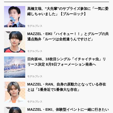
功基🐻👑
@koki_103_
05/17 18:49:21
黒政蓮馬さんに投票！
#中一ミスターコン
高橋文哉、“大先輩”のサプライズ参加に「一気に委
https://t.co/UMSI0vuIEF
縮しちゃいました」【ブルーロック】
功基🐻👑
@koki_103_
05/17 18:48:44
RT
@RErenma_k24
: 🏆中一ミスターコンリポスト審査
モデルプレス
🏆 モデルプレスさんのフォローをしてからお願いしま
MAZZEL・EIKI「ハイキュー！！」とグループの共
す！ モデルプレス
https://t.co/s8QMTeiDEm
🔥この投稿
のリポスト数が審査になります！🔥 絶対1位🥇 リポス
通点熱弁「ルーツは全然違うんですけど」
ト、ポスト、拡散お願いします！🫶…
功基🐻👑 男子中学生ミスターコン2023
08/30 20:19:08
モデルプレス
@koki_103_
日向坂46、18枚目シングル「イチャイチャ虫」リ
RT
@TAKUMA_OKA618
: 男子中学生ミスターコンの三
リース決定 8月9日フォーメーション発表へ
次審査スタートしました🌠 このツイートのRT数が多い
とセミファイナリストに選ばれファイナル審査に進めま
す このツイートをリツイートして下さい 8月24日18時～
モデルプレス
9月3日20:59 応援お願いします
@mo…
MAZZEL・RAN、自身の原動力となっている存在
功基🐻👑 男子中学生ミスターコン2023
08/25 00:38:56
とは「1番身近で1番偉大な存在」
@koki_103_
男子中学生ミスターコンの3次審査がスタートしました✨️
このツイートのリツイート数が多いとセミファイナリス
モデルプレス
トに選ばれ、セミファイナル審査に進めます❗ このツイ
ートをリツイートしてください❗️ 期限は9月3日までです✨
MAZZEL・EIKI、体験型イベントに一緒に行きたい
皆さん応援よろしくお願いします🙇
#男子中学生ミスタ