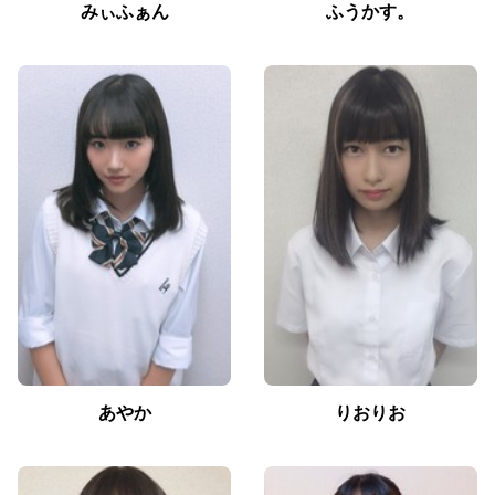
みぃふぁん
ふうかす。
あやか
りおりお