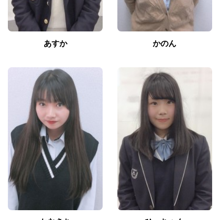
あすか
かのん