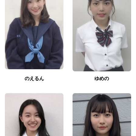
のえるん
ゆめの