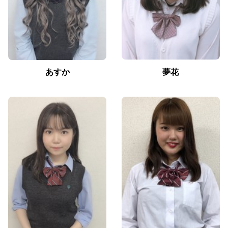
あすか
夢花