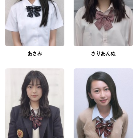
あさみ
さりあんぬ