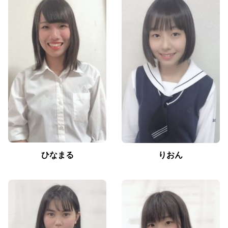
ひなまる
りおん