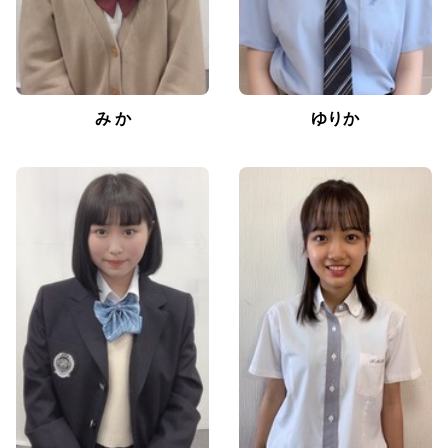
み か
ゆりか