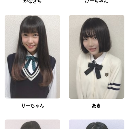
かなきち
ひーちゃん
りーちゃん
あき