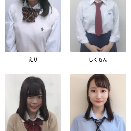
えり
しくもん