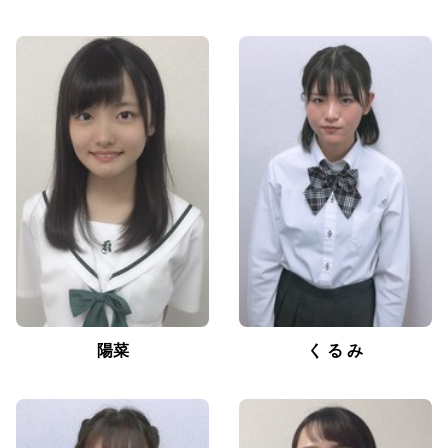
陽菜
く る み