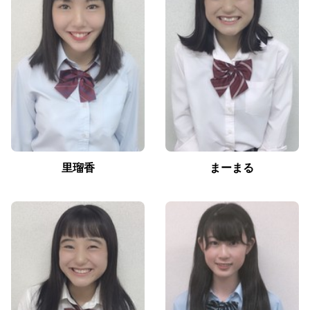
里瑠香
まーまる