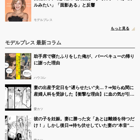
ルみたい」「面影ある」と反響
モデルプレス
もっと見る
モデルプレス 最新コラム
助手席で寝たふりをした俺が、バーベキューの帰り
に謝った理由
ハウコレ
妻の出産予定日を“遅らせたい”夫…？⇒知らぬ間に
産婦人科を受診した【衝撃な理由】に血の気が引い
た話
愛カツ
彼の子を妊娠。妻に勝った女「あとは離婚を待つだ
け！」しかし後日⇒待ち伏せしていた妻の“本音”に
「え…」