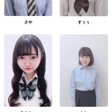
さや
すぅぅ