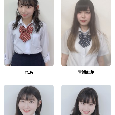
れあ
青瀬結芽