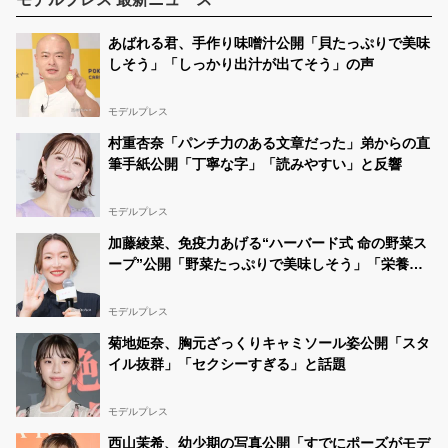
あばれる君、手作り味噌汁公開「貝たっぷりで美味
しそう」「しっかり出汁が出てそう」の声
モデルプレス
村重杏奈「パンチ力のある文章だった」弟からの直
筆手紙公開「丁寧な字」「読みやすい」と反響
モデルプレス
加藤綾菜、免疫力あげる“ハーバード式 命の野菜ス
ープ”公開「野菜たっぷりで美味しそう」「栄養満
点ですね」と反響
モデルプレス
菊地姫奈、胸元ざっくりキャミソール姿公開「スタ
イル抜群」「セクシーすぎる」と話題
モデルプレス
西山茉希、幼少期の写真公開「すでにポーズがモデ