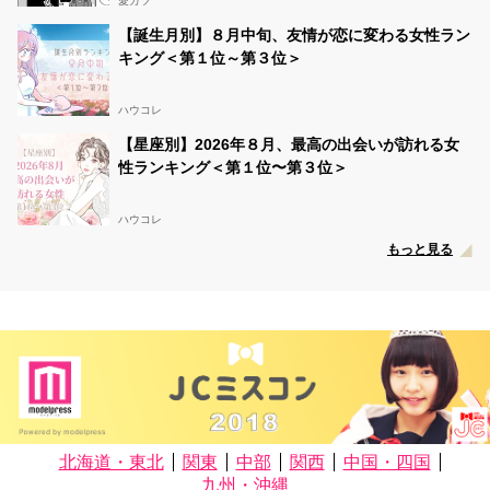
愛カツ
【誕生月別】８月中旬、友情が恋に変わる女性ラン
キング＜第１位～第３位＞
ハウコレ
【星座別】2026年８月、最高の出会いが訪れる女
性ランキング＜第１位〜第３位＞
ハウコレ
もっと見る
北海道・東北
関東
中部
関西
中国・四国
九州・沖縄