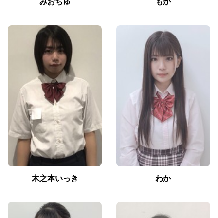
みおちゅ
もか
木之本いっき
わか