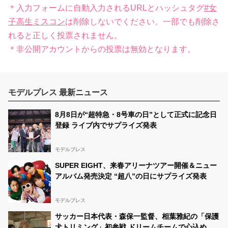
＊入力フォームに自動入力されるURLとハッシュタグ
#女
子高生ミスコン
は削除しないでください。一部でも削除さ
れると正しく投票されません。
＊非公開アカウントからの投票は無効となります。
モデルプレス 最新ニュース
8月8日が“超特急・8号車の日”として正式に記念日
登録 ライブ内でサプライズ発表
モデルプレス
SUPER EIGHT、来春アリーナツアー開催＆ニュー
アルバム発売決定 “超八”の日にサプライズ発表
モデルプレス
サッカー日本代表・森保一監督、相葉雅紀の「保護
犬トリミング」初参戦 ドリームチームで心込めて