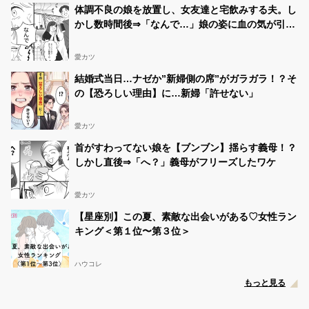
体調不良の娘を放置し、女友達と宅飲みする夫。し
かし数時間後⇒「なんで…」娘の姿に血の気が引い
たワケ…
愛カツ
結婚式当日…ナゼか”新婦側の席”がガラガラ！？そ
の【恐ろしい理由】に…新婦「許せない」
愛カツ
首がすわってない娘を【ブンブン】揺らす義母！？
しかし直後⇒「へ？」義母がフリーズしたワケ
愛カツ
【星座別】この夏、素敵な出会いがある♡女性ラン
キング＜第１位〜第３位＞
ハウコレ
もっと見る