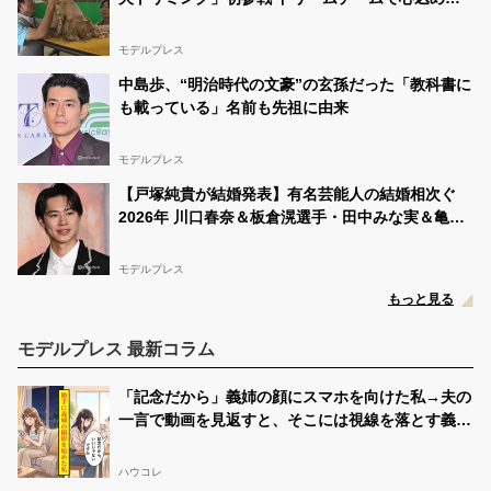
挑む【24時間テレビ49】
モデルプレス
中島歩、“明治時代の文豪”の玄孫だった「教科書に
も載っている」名前も先祖に由来
モデルプレス
【戸塚純貴が結婚発表】有名芸能人の結婚相次ぐ
2026年 川口春奈＆板倉滉選手・田中みな実＆亀梨
和也・新木優子＆中島裕翔ほか
モデルプレス
もっと見る
モデルプレス 最新コラム
「記念だから」義姉の顔にスマホを向けた私→夫の
一言で動画を見返すと、そこには視線を落とす義姉
が映っていた
ハウコレ