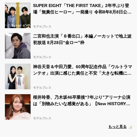
SUPER EIGHT「THE FIRST TAKE」2年半ぶり登
場「無責任ヒーロー」一発撮り 令和8年8月8日公
開・THEイナズマ戦隊と特別パフォーマンス
モデルプレス
二宮和也主演「８番出口」本編ノーカットで地上波
初放送 8月28日“金ロー”枠
モデルプレス
神谷天音＆中田乃愛、60周年記念作品「ウルトラマ
ンテオ」出演に感じた責任と不安「大きな転機にな
る」“数ミリ単位のこだわり”特撮技術に圧倒【イン
タビュー】
モデルプレス
桜井玲香、乃木坂46卒業後“7年ぶり”アリーナ公演
は「別物みたいな感覚がある」【New HISTORY
COMING】
モデルプレス
もっと見る