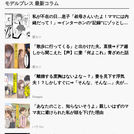
モデルプレス 最新コラム
私が不在の日…息子「叔母さんいたよ！ママには内
緒だって！」⇒インターホンの“記録”にゾッとした
話
愛カツ
「散歩に行ってくる」と出かけた夫。直後⇒ドア越
しから聞こえた【声】に妻「何よこれ」青ざめた話
愛カツ
「離婚する度胸はないよな～？」妻を見下す浮気
夫！？しかしすぐに⇒「そんな、そんな…」夫が絶
望することになったワケ
Grapps
「あなたのこと、知らないそうよ」親しいはずのマ
マ友に避けられた私が頭を下げた理由
ハウコレ