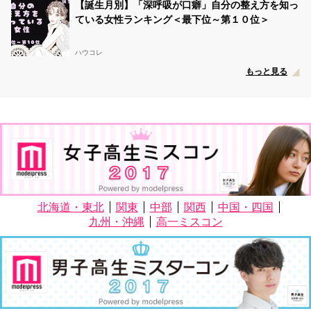
【誕生月別】「深呼吸が口癖」自分の整え方を知っ
ている女性ランキング＜最下位～第１０位＞
ハウコレ
もっと見る
北海道・東北
関東
中部
関西
中国・四国
九州・沖縄
高一ミスコン