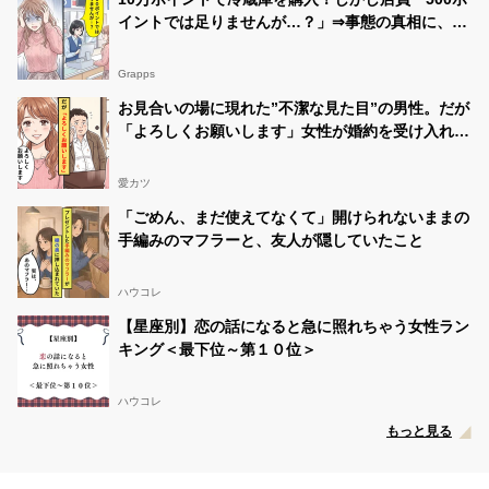
イントでは足りませんが…？」⇒事態の真相に、全
身の血の気が引いた話
Grapps
お見合いの場に現れた”不潔な見た目”の男性。だが
「よろしくお願いします」女性が婚約を受け入れた
ワケ
愛カツ
「ごめん、まだ使えてなくて」開けられないままの
手編みのマフラーと、友人が隠していたこと
ハウコレ
【星座別】恋の話になると急に照れちゃう女性ラン
キング＜最下位～第１０位＞
ハウコレ
もっと見る