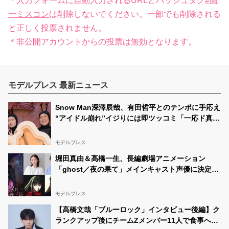
＊入力フォームに自動入力されるURLとハッシュタグ
#高
一ミスコン
は削除しないでください。一部でも削除される
と正しく投票されません。
＊非公開アカウントからの投票は無効となります。
モデルプレス 最新ニュース
Snow Man深澤辰哉、有田哲平とのテンポに手応え
“アイドル崩れ”イジりには即ツッコミ「一応ド真ん
中を走ってるつもり」【アリフォルニア】
モデルプレス
堀田真由＆高橋一生、長編劇場アニメーション
「ghost／夜の果て」メインキャスト声優に決定
「子どもの頃に抱いていた言葉にはできない沢山の
感情を思い出しました」
モデルプレス
【高橋文哉「ブルーロック」インタビュー後編】ク
ランクアップ後にチームZメンバー11人で食事へ