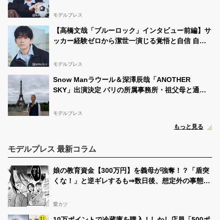
「お礼がしたくて」キャスト陣の印象＆ムードメー
カー明かす
モデルプレス
【高橋文哉「ブルーロック」インタビュー前編】サ
ッカー経験ゼロから潔世一演じる覚悟と自信 自分
の中でたどり着いた納得の表現「一番難しいポイン
トでしたが」
モデルプレス
Snow Manラウール＆深澤辰哉「ANOTHER
SKY」出演決定 パリの所属事務所・祖父母と通っ
た武蔵小山…それぞれの思い出の地へ
モデルプレス
もっと見る
モデルプレス 最新コラム
娘の教育資金【300万円】を義母が強奪！？「盾突
くな！」と逆ギレするも⇒数日後、想定外の事態に
顔面蒼白…
愛カツ
10万ポイントで冷蔵庫を購入！しかし店員「500ポ