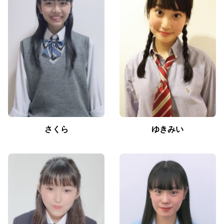
さくら
ゆきみい