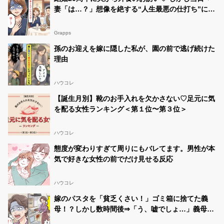
妻「は…？」想像を絶する“人生最悪の仕打ち”に凍
りついた話
Grapps
孫のお迎えを嫁に隠した私が、園の前で逃げ続けた
理由
ハウコレ
【誕生月別】靴のお手入れを欠かさない♡足元に気
を配る女性ランキング＜第１位〜第３位＞
ハウコレ
態度が変わりすぎて周りにもバレてます。男性が本
気で好きな女性の前でだけ見せる反応
ハウコレ
嫁のパスタを「貧乏くさい！」ゴミ箱に捨てた義
母！？しかし数時間後⇒「う、嘘でしょ…」義母が
青ざめたワケ