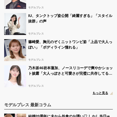
モデルプレス
IU、タンクトップ姿公開「綺麗すぎる」「スタイル
抜群」の声
モデルプレス
篠崎愛、胸元のぞくニットワンピ姿「上品で大人っ
ぽい」「ボディライン憧れる」
モデルプレス
乃木坂46岩本蓮加、ノースリコーデで爽やかショッ
ト披露「大人っぽさと可愛さが完璧に共存してる」
「眩しい」
モデルプレス
もっと見る
モデルプレス 最新コラム
結婚20周年に夫から外食のお誘い♡ しかし当日⇒