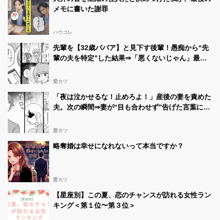
メモに書いた謝罪
ハウコレ
先輩を【32歳ババア】と見下す後輩！愚痴から“先
輩の夫を特定”した結果⇒「悪くないじゃん」最悪
の事態を招いた話
愛カツ
「夜は泣かせるな！止めろよ！」産後の妻を責めた
夫。次の瞬間⇒妻が“目も合わせず”告げた言葉に…
愕然！？
愛カツ
略奪婚は幸せになれないって本当ですか？
愛カツ
【星座別】この夏、恋のチャンスが訪れる女性ラン
キング＜第１位〜第３位＞