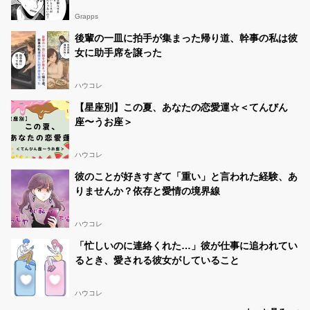
Grapps
後輩の一皿に拍手が集まった帰り道、幹事の私は彼
女に助手席を譲った
ハウコレ
【星座別】この夏、あなたの恋愛運☆＜てんびん
座〜うお座＞
ハウコレ
彼のことが好きすぎて「重い」と言われた経験、あ
りませんか？依存と愛情の境界線
ハウコレ
「忙しいのに連絡くれた…」彼が仕事に追われてい
るとき、愛される彼女がしていること
ハウコレ