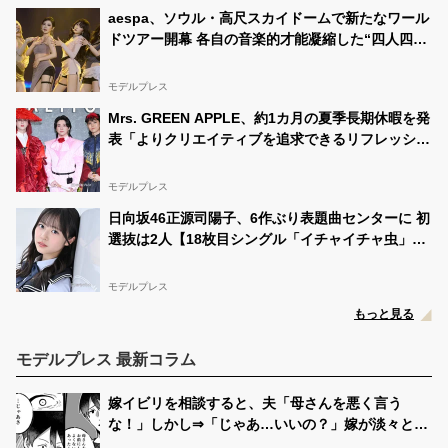
aespa、ソウル・高尺スカイドームで新たなワール
ドツアー開幕 各自の音楽的才能凝縮した“四人四
色”のステージで魅了
モデルプレス
Mrs. GREEN APPLE、約1カ月の夏季長期休暇を発
表「よりクリエイティブを追求できるリフレッシュ
期間として」【全文】
モデルプレス
日向坂46正源司陽子、6作ぶり表題曲センターに 初
選抜は2人【18枚目シングル「イチャイチャ虫」フ
ォーメーション】
モデルプレス
もっと見る
モデルプレス 最新コラム
嫁イビリを相談すると、夫「母さんを悪く言う
な！」しかし⇒「じゃあ…いいの？」嫁が淡々と告
げた言葉に「あっ、いや…」