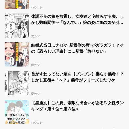
ハウコレ
体調不良の娘を放置し、女友達と宅飲みする夫。し
かし数時間後⇒「なんで…」娘の姿に血の気が引い
たワケ…
愛カツ
結婚式当日…ナゼか”新婦側の席”がガラガラ！？そ
の【恐ろしい理由】に…新婦「許せない」
愛カツ
首がすわってない娘を【ブンブン】揺らす義母！？
しかし直後⇒「へ？」義母がフリーズしたワケ
愛カツ
【星座別】この夏、素敵な出会いがある♡女性ラン
キング＜第１位〜第３位＞
ハウコレ