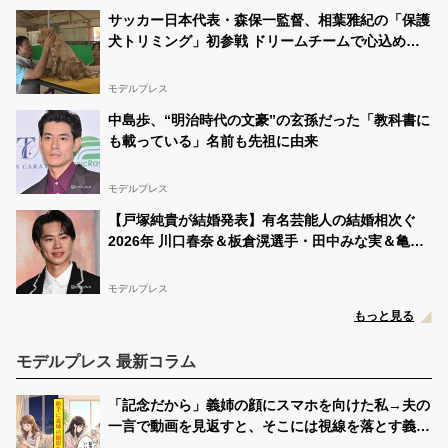
サッカー日本代表・森保一監督、相葉雅紀の「保護
犬トリミング」初参戦 ドリームチームで心込めて
挑む【24時間テレビ49】
モデルプレス
中島歩、“明治時代の文豪”の玄孫だった「教科書に
も載っている」名前も先祖に由来
モデルプレス
【戸塚純貴が結婚発表】有名芸能人の結婚相次ぐ
2026年 川口春奈＆板倉滉選手・田中みな実＆亀梨
和也・新木優子＆中島裕翔ほか
モデルプレス
もっと見る
モデルプレス 最新コラム
「記念だから」義姉の顔にスマホを向けた私→夫の
一言で動画を見返すと、そこには視線を落とす義姉
が映っていた