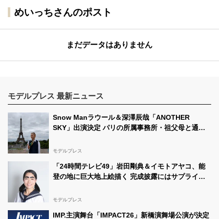
めいっちさんのポスト
まだデータはありません
モデルプレス 最新ニュース
Snow Manラウール＆深澤辰哉「ANOTHER
SKY」出演決定 パリの所属事務所・祖父母と通っ
た武蔵小山…それぞれの思い出の地へ
モデルプレス
「24時間テレビ49」岩田剛典＆イモトアヤコ、能
登の地に巨大地上絵描く 完成披露にはサプライズ
アーティストも登場予定
モデルプレス
IMP.主演舞台「IMPACT26」新橋演舞場公演が決定