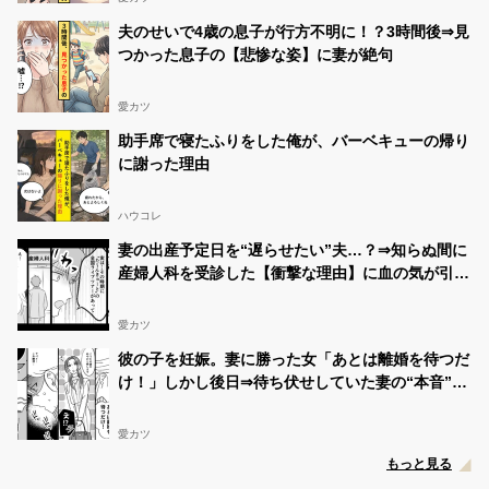
夫のせいで4歳の息子が行方不明に！？3時間後⇒見
つかった息子の【悲惨な姿】に妻が絶句
愛カツ
助手席で寝たふりをした俺が、バーベキューの帰り
に謝った理由
ハウコレ
妻の出産予定日を“遅らせたい”夫…？⇒知らぬ間に
産婦人科を受診した【衝撃な理由】に血の気が引い
た話
愛カツ
彼の子を妊娠。妻に勝った女「あとは離婚を待つだ
け！」しかし後日⇒待ち伏せしていた妻の“本音”に
「え…」
愛カツ
もっと見る