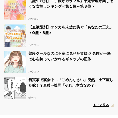
【誕生月別】「手帳がカラフル」予定管理が楽しそ
うな女性ランキング＜第１位～第３位＞
ハウコレ
【血液型別】ケンカを未然に防ぐ「あなたの工夫」
＜O型・B型＞
ハウコレ
普段クールなのに不意に見せた笑顔♡ 男性が一瞬
で心を持っていかれるギャップの正体
ハウコレ
義実家で宴会中…「ごめんなさい」突然、土下座し
た嫁！？直後⇒義母「それ…本当なの？」
愛カツ
もっと見る