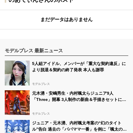
まだデータはありません
モデルプレス 最新ニュース
5人組アイドル、メンバーが「重大な契約違反」に
より脱退＆契約の終了発表 本人も謝罪
モデルプレス
元木湧・安嶋秀生・内村颯太らジュニア9人
「Three」開幕 3人制作の新曲＆手描きセットに込
めた想い「もっと前に進んで夢を掴みたい」【ゲネ
プロレポ】
モデルプレス
ジュニア・元木湧、内村颯太考案の“幻のタイト
ル”告白 過去の「パパママ一番」を例に「颯太の作