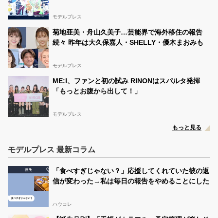
戦は成功」【Three】
モデルプレス
菊地亜美・舟山久美子…芸能界で海外移住の報告
続々 昨年は大久保嘉人・SHELLY・優木まおみも
モデルプレス
ME:I、ファンと初の試み RINONはスパルタ発揮
「もっとお腹から出して！」
モデルプレス
もっと見る
モデルプレス 最新コラム
「食べすぎじゃない？」応援してくれていた彼の返
信が変わった→私は毎日の報告をやめることにした
ハウコレ