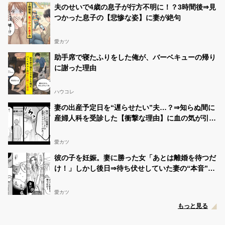
夫のせいで4歳の息子が行方不明に！？3時間後⇒見
つかった息子の【悲惨な姿】に妻が絶句
愛カツ
助手席で寝たふりをした俺が、バーベキューの帰り
に謝った理由
ハウコレ
妻の出産予定日を“遅らせたい”夫…？⇒知らぬ間に
産婦人科を受診した【衝撃な理由】に血の気が引い
た話
愛カツ
彼の子を妊娠。妻に勝った女「あとは離婚を待つだ
け！」しかし後日⇒待ち伏せしていた妻の“本音”に
「え…」
愛カツ
もっと見る