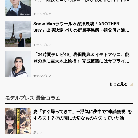
の中でたどり着いた納得の表現「一番難しいポイン
トでしたが」
モデルプレス
Snow Manラウール＆深澤辰哉「ANOTHER
SKY」出演決定 パリの所属事務所・祖父母と通っ
た武蔵小山…それぞれの思い出の地へ
モデルプレス
「24時間テレビ49」岩田剛典＆イモトアヤコ、能
登の地に巨大地上絵描く 完成披露にはサプライズ
アーティストも登場予定
モデルプレス
もっと見る
モデルプレス 最新コラム
妻「すぐ帰ってきて」⇒浮気に夢中で“未読無視”を
する夫！？その間に大切なものを失っていた話
愛カツ