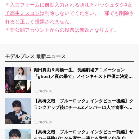
＊入力フォームに自動入力されるURLとハッシュタグ
#女
子高生ミスコン
は削除しないでください。一部でも削除さ
れると正しく投票されません。
＊非公開アカウントからの投票は無効となります。
モデルプレス 最新ニュース
堀田真由＆高橋一生、長編劇場アニメーション
「ghost／夜の果て」メインキャスト声優に決定
「子どもの頃に抱いていた言葉にはできない沢山の
感情を思い出しました」
モデルプレス
【高橋文哉「ブルーロック」インタビュー後編】ク
ランクアップ後にチームZメンバー11人で食事へ
「お礼がしたくて」キャスト陣の印象＆ムードメー
カー明かす
モデルプレス
【高橋文哉「ブルーロック」インタビュー前編】サ
ッカー経験ゼロから潔世一演じる覚悟と自信 自分