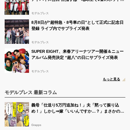
ポット」【囲みほぼ全文／Howzit 1st LIVE 2026
NICE TO ME YOU】
モデルプレス
8月8日が“超特急・8号車の日”として正式に記念日
登録 ライブ内でサプライズ発表
モデルプレス
SUPER EIGHT、来春アリーナツアー開催＆ニュー
アルバム発売決定 “超八”の日にサプライズ発表
モデルプレス
もっと見る
モデルプレス 最新コラム
義母「仕送り5万円追加ね！」夫「黙って振り込
め！」しかし⇒嫁「いいんですか…？」まさかの事
実に、2人が絶望！？
Grapps