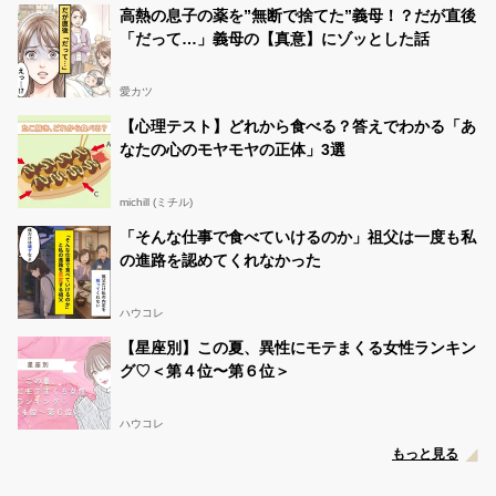
高熱の息子の薬を”無断で捨てた”義母！？だが直後
「だって…」義母の【真意】にゾッとした話
愛カツ
【心理テスト】どれから食べる？答えでわかる「あ
なたの心のモヤモヤの正体」3選
michill (ミチル)
「そんな仕事で食べていけるのか」祖父は一度も私
の進路を認めてくれなかった
ハウコレ
【星座別】この夏、異性にモテまくる女性ランキン
グ♡＜第４位〜第６位＞
ハウコレ
もっと見る