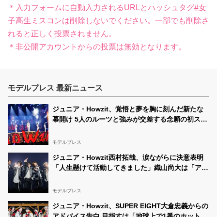
＊入力フォームに自動入力されるURLとハッシュタグ
#女
子高生ミスコン
は削除しないでください。一部でも削除さ
れると正しく投票されません。
＊非公開アカウントからの投票は無効となります。
モデルプレス 最新ニュース
ジュニア・Howzit、覚悟と夢を胸に刻んだ新たな
幕開け 5人のルーツと強みが交差する念願の初ステ
ージ【ライブレポ／Howzit 1st LIVE 2026 NICE
TO ME YOU】
モデルプレス
ジュニア・Howzit西村拓哉、涙ながらに決意表明
「人生懸けて活動してきました」織山尚大は「アイ
ドルをやっていて良かった」【挨拶ほぼ全文／
Howzit 1st LIVE 2026 NICE TO ME YOU】
モデルプレス
ジュニア・Howzit、SUPER EIGHT大倉忠義からの
アドバイス告白 目指すは「地球上で1番のホットス