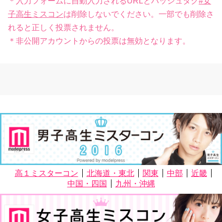
＊入力フォームに自動入力されるURLとハッシュタグ
#女
子高生ミスコン
は削除しないでください。一部でも削除さ
れると正しく投票されません。
＊非公開アカウントからの投票は無効となります。
高１ミスターコン
北海道・東北
関東
中部
近畿
中国・四国
九州・沖縄