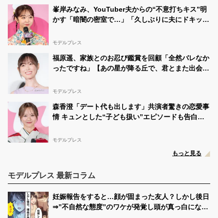
峯岸みなみ、YouTuber夫からの“不意打ちキス”明
かす「暗闇の密室で…」「久しぶりに夫にドキッ
と」
モデルプレス
福原遥、家族とのお忍び鑑賞を回顧「全然バレなか
ったですね」【あの星が降る丘で、君とまた出会い
たい。】
モデルプレス
森香澄「デート代も出します」共演者驚きの恋愛事
情 キュンとした“子ども扱い”エピソードも告白
「ドキッとしますよね」
モデルプレス
もっと見る
モデルプレス 最新コラム
妊娠報告をすると…顔が固まった友人？しかし後日
⇒”不自然な態度”のワケが発覚し頭が真っ白になっ
た話