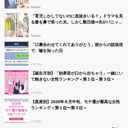
Grapps
「育児しかしてないのに息抜きいる？」ドラマを見
る妻を鼻で笑った夫。しかし数日後⇒夫がパニック
に陥ったワケ
Grapps
「口裏合わせてくれてありがとう」彼からの誤送信
で、嘘を知った日
ハウコレ
【誕生月別】「効果音が口から出ちゃう」一緒にい
て飽きない女性ランキング＜第１位～第３位＞
ハウコレ
【星座別】2026年８月中旬、モテ運が最高な女性
ランキング＜第１位〜第３位＞
ハウコレ