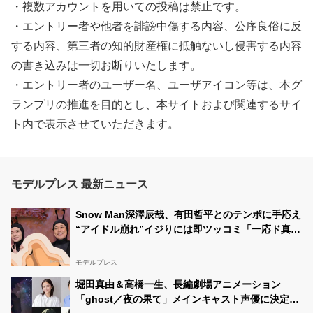
・複数アカウントを用いての投稿は禁止です。
・エントリー者や他者を誹謗中傷する内容、公序良俗に反
する内容、第三者の知的財産権に抵触ないし侵害する内容
の書き込みは一切お断りいたします。
・エントリー者のユーザー名、ユーザアイコン等は、本グ
ランプリの推進を目的とし、本サイトおよび関連するサイ
ト内で表示させていただきます。
モデルプレス 最新ニュース
Snow Man深澤辰哉、有田哲平とのテンポに手応え
“アイドル崩れ”イジりには即ツッコミ「一応ド真ん
中を走ってるつもり」【アリフォルニア】
モデルプレス
堀田真由＆高橋一生、長編劇場アニメーション
「ghost／夜の果て」メインキャスト声優に決定