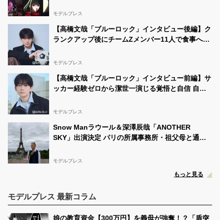
「子どもの頃に抱いていた言葉にはできない沢山の
感情を思い出しました」
モデルプレス
【高橋文哉「ブルーロック」インタビュー後編】ク
ランクアップ後にチームZメンバー11人で食事へ
「お礼がしたくて」キャスト陣の印象＆ムードメー
カー明かす
モデルプレス
【高橋文哉「ブルーロック」インタビュー前編】サ
ッカー経験ゼロから潔世一演じる覚悟と自信 自分
の中でたどり着いた納得の表現「一番難しいポイン
トでしたが」
モデルプレス
Snow Manラウール＆深澤辰哉「ANOTHER
SKY」出演決定 パリの所属事務所・祖父母と通っ
た武蔵小山…それぞれの思い出の地へ
モデルプレス
もっと見る
モデルプレス 最新コラム
娘の教育資金【300万円】を義母が強奪！？「盾突