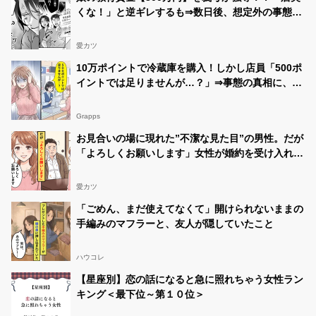
くな！」と逆ギレするも⇒数日後、想定外の事態に
顔面蒼白…
愛カツ
10万ポイントで冷蔵庫を購入！しかし店員「500ポ
イントでは足りませんが…？」⇒事態の真相に、全
身の血の気が引いた話
Grapps
お見合いの場に現れた”不潔な見た目”の男性。だが
「よろしくお願いします」女性が婚約を受け入れた
ワケ
愛カツ
「ごめん、まだ使えてなくて」開けられないままの
手編みのマフラーと、友人が隠していたこと
ハウコレ
【星座別】恋の話になると急に照れちゃう女性ラン
キング＜最下位～第１０位＞