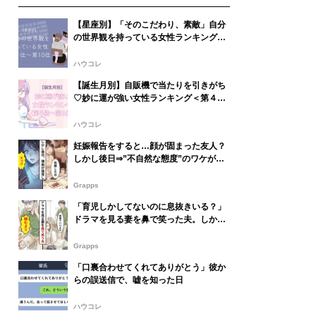
【星座別】「そのこだわり、素敵」自分
の世界観を持っている女性ランキング＜
最下位～第１０位＞
ハウコレ
【誕生月別】自販機で当たりを引きがち
♡妙に運が強い女性ランキング＜第４
位〜第６位＞
ハウコレ
妊娠報告をすると…顔が固まった友人？
しかし後日⇒”不自然な態度”のワケが発
覚し頭が真っ白になった話
Grapps
「育児しかしてないのに息抜きいる？」
ドラマを見る妻を鼻で笑った夫。しかし
数日後⇒夫がパニックに陥ったワケ
Grapps
「口裏合わせてくれてありがとう」彼か
らの誤送信で、嘘を知った日
ハウコレ