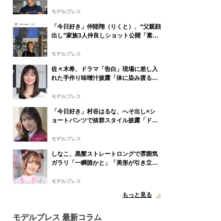
ンだった2年前」肉体美際立つ上裸ショ
ット公開「彫刻みたい」「思わず見惚れ
モデルプレス
ちゃいます」の声
「今日好き」仲陸翔（りくと）、“父親顔
出し”家族3人仲良しショット公開「素敵
な親子関係」「お父さん面白すぎる」の
声
モデルプレス
佐々木希、ドラマ「告白」現場に差し入
れた手作り味噌汁披露「体に染み渡るや
つ」「夏に最適」の声
モデルプレス
「今日好き」村谷はるな、へそ出し×シ
ョートパンツで抜群スタイル披露「ドキ
ッとした」「頭身バランスが神」の声
モデルプレス
しなこ、黒髪ストレートロングで雰囲気
ガラリ「一瞬誰かと」「美形が引き立
つ」と絶賛の声相次ぐ
モデルプレス
もっと見る
モデルプレス 最新コラム