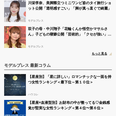
川栄李奈、美脚際立つミニワンピ姿のタイ旅行ショ
ット公開「透明感すごい」「脚が真っ直ぐで綺麗」
モデルプレス
双子の母・中川翔子「花輪くんか悟空かマサルさ
ん」子どもの寝癖公開「芸術的」「クセが強い」と
反響
モデルプレス
もっと見る
モデルプレス 最新コラム
【星座別】「星に詳しい」ロマンチックな一面を持
つ女性ランキング＜最下位～第１０位＞
ハウコレ
【星座×血液型別】お財布の中が整ってる♡金銭感
覚が堅実な女性ランキング＜第４位〜第６位＞