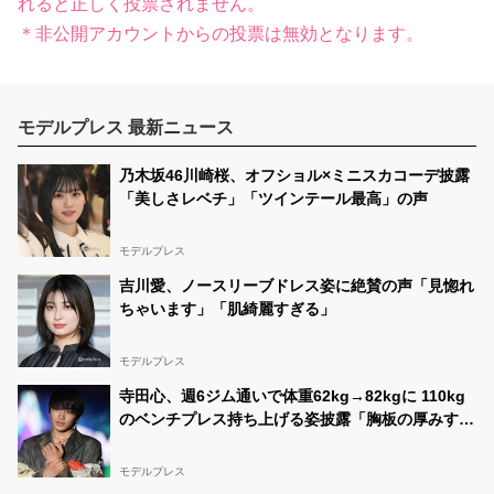
れると正しく投票されません。
＊非公開アカウントからの投票は無効となります。
モデルプレス 最新ニュース
乃木坂46川崎桜、オフショル×ミニスカコーデ披露
「美しさレベチ」「ツインテール最高」の声
モデルプレス
吉川愛、ノースリーブドレス姿に絶賛の声「見惚れ
ちゃいます」「肌綺麗すぎる」
モデルプレス
寺田心、週6ジム通いで体重62kg→82kgに 110kg
のベンチプレス持ち上げる姿披露「胸板の厚みすご
い」「かっこいい」と反響
モデルプレス