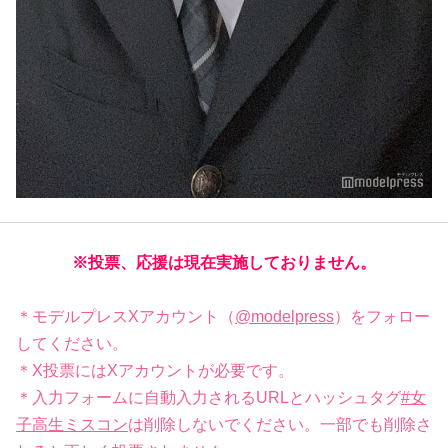
※投票、応援は現在実施しておりません。
＊モデルプレスXアカウント（
@modelpress
）をフォロー
してください。
＊X投票にはXアカウントが必要です。
＊入力フォームに自動入力されるURLとハッシュタグ
#女
子高生ミスコン
は削除しないでください。一部でも削除さ