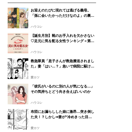
お迎えのたびに現れては逃げる義母。
「孫に会いたかっただけなのよ」の裏に
夫の隠しごとがあった
ハウコレ
【誕生月別】靴のお手入れを欠かさない
♡足元に気を配る女性ランキング＜第４
位〜第６位＞
ハウコレ
救急隊員「息子さんが救急搬送されまし
た」妻「はい…？」急いで病院に駆けつ
けると⇒夫「その…」
愛カツ
「彼氏がいるのに別の人が気になる…」
その気持ちとどう向き合えばいいのか
ハウコレ
布団にお漏らしした娘に激昂…突き倒し
た夫！？しかし⇒妻が“冷めきった目
で”放った一言に、夫「は…？」
愛カツ