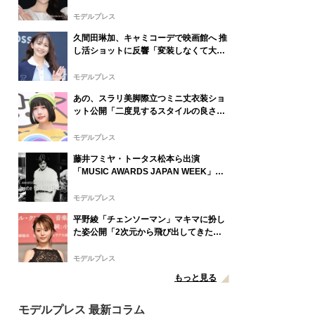
「大人っぽい雰囲気が素敵」と反響
モデルプレス
久間田琳加、キャミコーデで映画館へ 推
し活ショットに反響「変装しなくて大丈
夫？」「透明感レベチ」と反響
モデルプレス
あの、スラリ美脚際立つミニ丈衣装ショ
ット公開「二度見するスタイルの良さ」
「完璧な着こなし」と反響
モデルプレス
藤井フミヤ・トータス松本ら出演
「MUSIC AWARDS JAPAN WEEK」人
気2公演、Leminoで配信決定
モデルプレス
平野綾「チェンソーマン」マキマに扮し
た姿公開「2次元から飛び出してきたみ
たい」「美しさに思わず目を奪われた」
と反響
モデルプレス
もっと見る
モデルプレス 最新コラム