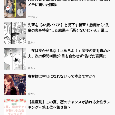
メモに書いた謝罪
ハウコレ
先輩を【32歳ババア】と見下す後輩！愚痴から“先
輩の夫を特定”した結果⇒「悪くないじゃん」最悪
の事態を招いた話
愛カツ
「夜は泣かせるな！止めろよ！」産後の妻を責めた
夫。次の瞬間⇒妻が“目も合わせず”告げた言葉に…
愕然！？
愛カツ
略奪婚は幸せになれないって本当ですか？
愛カツ
【星座別】この夏、恋のチャンスが訪れる女性ラン
キング＜第１位〜第３位＞