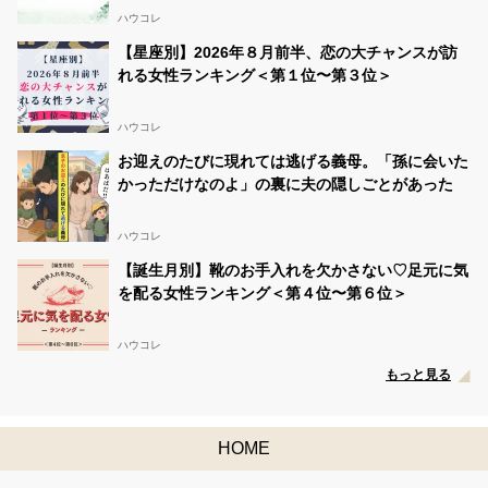
ハウコレ
【星座別】2026年８月前半、恋の大チャンスが訪
れる女性ランキング＜第１位〜第３位＞
ハウコレ
お迎えのたびに現れては逃げる義母。「孫に会いた
かっただけなのよ」の裏に夫の隠しごとがあった
ハウコレ
【誕生月別】靴のお手入れを欠かさない♡足元に気
を配る女性ランキング＜第４位〜第６位＞
ハウコレ
もっと見る
HOME