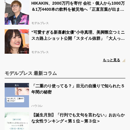
HIKAKIN、2000万円を寄付 会社・個人から1000万
＆1万4400本の飲料を被災地へ「正直言葉が出ませ
んでした」
モデルプレス
“可愛すぎる新喜劇女優”小寺真理、美脚際立つミニ
スカ路上ショット公開「スタイル抜群」「大人っぽ
くて素敵」の声
モデルプレス
もっと見る
モデルプレス 最新コラム
「二重のり使ってる？」目元の自撮りで知られた５
年間の秘密
ハウコレ
【誕生月別】「行列でも文句を言わない」おおらか
な女性ランキング＜第１位～第３位＞