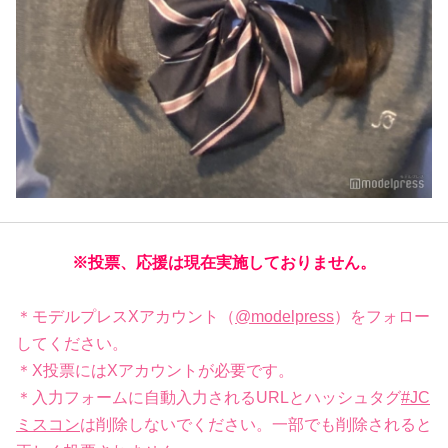
※投票、応援は現在実施しておりません。
＊モデルプレスXアカウント（
@modelpress
）をフォロー
してください。
＊X投票にはXアカウントが必要です。
＊入力フォームに自動入力されるURLとハッシュタグ
#JC
ミスコン
は削除しないでください。一部でも削除されると