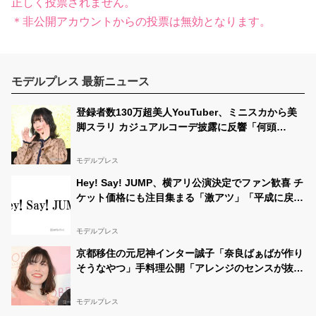
正しく投票されません。
＊非公開アカウントからの投票は無効となります。
モデルプレス 最新ニュース
登録者数130万超美人YouTuber、ミニスカから美
脚スラリ カジュアルコーデ披露に反響「何頭
身？」「スタイル良すぎて見惚れる」
モデルプレス
Hey! Say! JUMP、横アリ公演決定でファン歓喜 チ
ケット価格にも注目集まる「激アツ」「平成に戻っ
たみたい」
モデルプレス
京都移住の元尼神インター誠子「奈良ばぁばが作り
そうなやつ」手料理公開「アレンジのセンスが抜
群」「こんがり焼き色が最高」と反響
モデルプレス