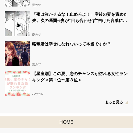
愛カツ
「夜は泣かせるな！止めろよ！」産後の妻を責めた
夫。次の瞬間⇒妻が“目も合わせず”告げた言葉に…
愕然！？
愛カツ
略奪婚は幸せになれないって本当ですか？
愛カツ
【星座別】この夏、恋のチャンスが訪れる女性ラン
キング＜第１位〜第３位＞
ハウコレ
もっと見る
HOME