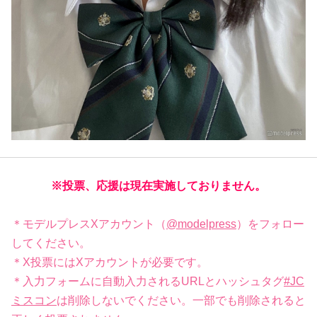
※投票、応援は現在実施しておりません。
＊モデルプレスXアカウント（
@modelpress
）をフォロー
してください。
＊X投票にはXアカウントが必要です。
＊入力フォームに自動入力されるURLとハッシュタグ
#JC
ミスコン
は削除しないでください。一部でも削除されると