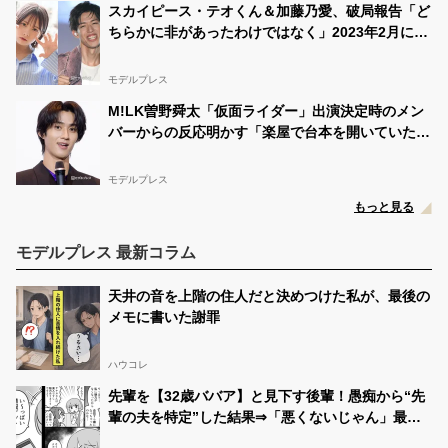
スカイピース・テオくん＆加藤乃愛、破局報告「ど
ちらかに非があったわけではなく」2023年2月に交
際発表
モデルプレス
M!LK曽野舜太「仮面ライダー」出演決定時のメン
バーからの反応明かす「楽屋で台本を開いていた
ら…」【仮面ライダーゼッツ さよならのミッショ
ン】
モデルプレス
もっと見る
モデルプレス 最新コラム
天井の音を上階の住人だと決めつけた私が、最後の
メモに書いた謝罪
ハウコレ
先輩を【32歳ババア】と見下す後輩！愚痴から“先
輩の夫を特定”した結果⇒「悪くないじゃん」最悪
の事態を招いた話