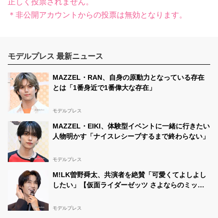
正しく投票されません。
＊非公開アカウントからの投票は無効となります。
モデルプレス 最新ニュース
MAZZEL・RAN、自身の原動力となっている存在
とは「1番身近で1番偉大な存在」
モデルプレス
MAZZEL・EIKI、体験型イベントに一緒に行きたい
人物明かす「ナイスレシーブするまで終わらない」
モデルプレス
M!LK曽野舜太、共演者を絶賛「可愛くてよしよし
したい」【仮面ライダーゼッツ さよならのミッシ
ョン】
モデルプレス