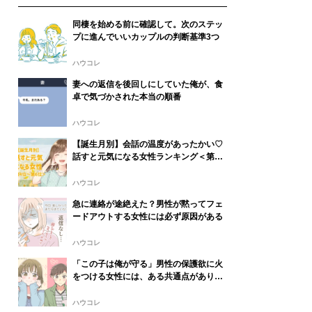
同棲を始める前に確認して。次のステッ
プに進んでいいカップルの判断基準3つ
ハウコレ
妻への返信を後回しにしていた俺が、食
卓で気づかされた本当の順番
ハウコレ
【誕生月別】会話の温度があったかい♡
話すと元気になる女性ランキング＜第４
位〜第６位＞
ハウコレ
急に連絡が途絶えた？男性が黙ってフェ
ードアウトする女性には必ず原因がある
ハウコレ
「この子は俺が守る」男性の保護欲に火
をつける女性には、ある共通点がありま
した
ハウコレ