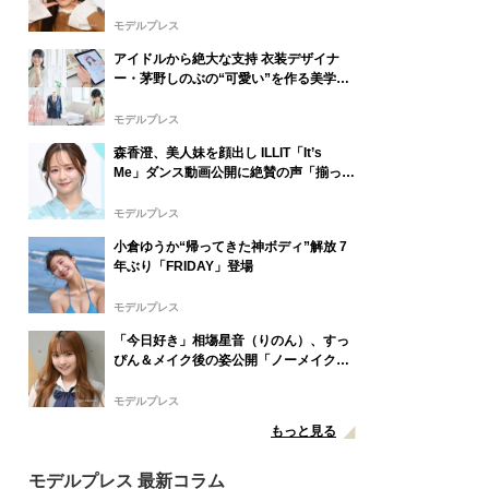
ぎてびっくり」
モデルプレス
アイドルから絶大な支持 衣装デザイナ
ー・茅野しのぶの“可愛い”を作る美学＜
「シチズン クロスシー」インタビュー＞
モデルプレス
森香澄、美人妹を顔出し ILLIT「It’s
Me」ダンス動画公開に絶賛の声「揃って
スタイル抜群」「本物のアイドルみた
い」
モデルプレス
小倉ゆうか“帰ってきた神ボディ”解放 7
年ぶり「FRIDAY」登場
モデルプレス
「今日好き」相塲星音（りのん）、すっ
ぴん＆メイク後の姿公開「ノーメイクで
もビジュ爆発」「透明感半端ない」と絶
賛の声
モデルプレス
もっと見る
モデルプレス 最新コラム