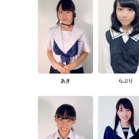
あき
らぶり