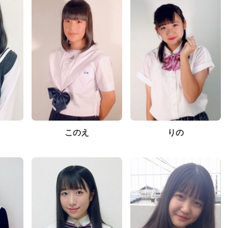
このえ
りの