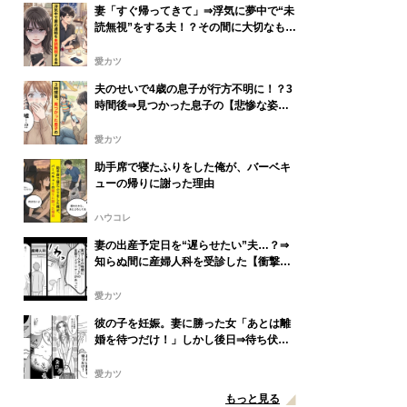
妻「すぐ帰ってきて」⇒浮気に夢中で“未
読無視”をする夫！？その間に大切なもの
を失っていた話
愛カツ
夫のせいで4歳の息子が行方不明に！？3
時間後⇒見つかった息子の【悲惨な姿】
に妻が絶句
愛カツ
助手席で寝たふりをした俺が、バーベキ
ューの帰りに謝った理由
ハウコレ
妻の出産予定日を“遅らせたい”夫…？⇒
知らぬ間に産婦人科を受診した【衝撃な
理由】に血の気が引いた話
愛カツ
彼の子を妊娠。妻に勝った女「あとは離
婚を待つだけ！」しかし後日⇒待ち伏せ
していた妻の“本音”に「え…」
愛カツ
もっと見る