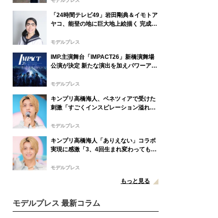
モデルプレス
「24時間テレビ49」岩田剛典＆イモトア
ヤコ、能登の地に巨大地上絵描く 完成披
露にはサプライズアーティストも登場予
定
モデルプレス
IMP.主演舞台「IMPACT26」新橋演舞場
公演が決定 新たな演出を加えパワーアッ
プ
モデルプレス
キンプリ高橋海人、ベネツィアで受けた
刺激「すごくインスピレーション溢れる
街」
モデルプレス
キンプリ高橋海人「ありえない」コラボ
実現に感激「3、4回生まれ変わってもで
きない」
モデルプレス
もっと見る
モデルプレス 最新コラム