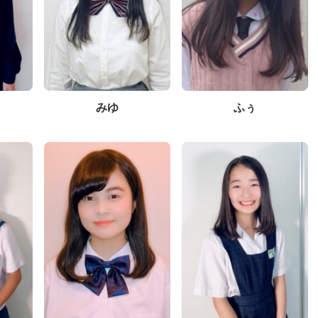
みゆ
ふぅ