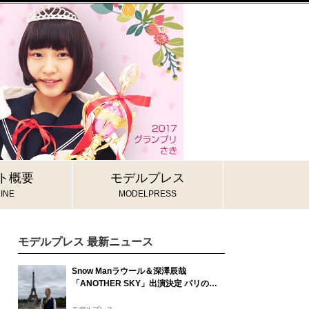
ト概要
モデルプレス
INE
MODELPRESS
モデルプレス 最新ニュース
Snow Manラウール＆深澤辰哉
「ANOTHER SKY」出演決定 パリの所
属事務所・祖父母と通った武蔵小山…そ
れぞれの思い出の地へ