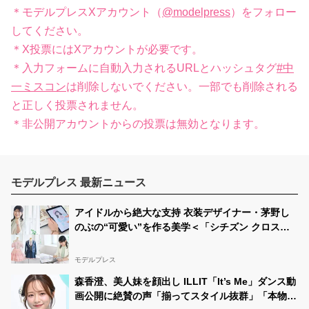
＊モデルプレスXアカウント（
@modelpress
）をフォロー
してください。
＊X投票にはXアカウントが必要です。
＊入力フォームに自動入力されるURLとハッシュタグ
#中
一ミスコン
は削除しないでください。一部でも削除される
と正しく投票されません。
＊非公開アカウントからの投票は無効となります。
モデルプレス 最新ニュース
アイドルから絶大な支持 衣装デザイナー・茅野し
のぶの“可愛い”を作る美学＜「シチズン クロスシ
ー」インタビュー＞
モデルプレス
森香澄、美人妹を顔出し ILLIT「It’s Me」ダンス動
画公開に絶賛の声「揃ってスタイル抜群」「本物の