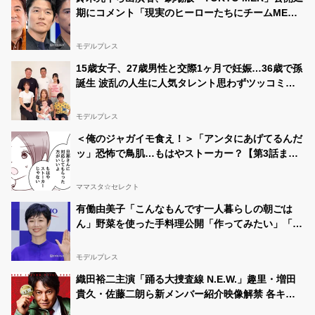
期にコメント「現実のヒーローたちにチームMER
から最大の敬意とエールを」
モデルプレス
15歳女子、27歳男性と交際1ヶ月で妊娠…36歳で孫
誕生 波乱の人生に人気タレント思わずツッコミ
「だいぶ危ねえよ！」
モデルプレス
＜俺のジャガイモ食え！＞「アンタにあげてるんだ
ッ」恐怖で鳥肌…もはやストーカー？【第3話まん
が】
ママスタ☆セレクト
有働由美子「こんなもんです一人暮らしの朝ごは
ん」野菜を使った手料理公開「作ってみたい」「ヘ
ルシーで美味しそう」と反響
モデルプレス
織田裕二主演「踊る大捜査線 N.E.W.」趣里・増田
貴久・佐藤二朗ら新メンバー紹介映像解禁 各キャ
ラクター象徴する“謎のキーワード”も