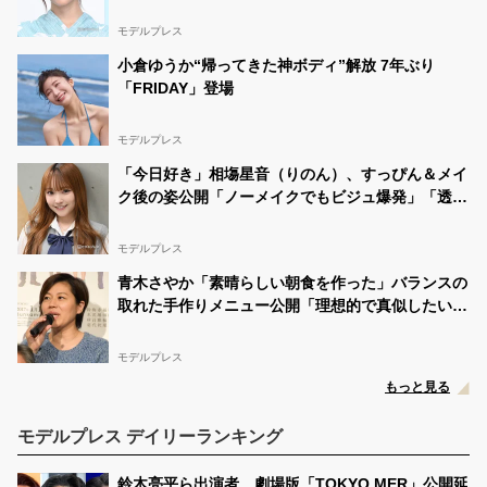
アイドルみたい」
モデルプレス
小倉ゆうか“帰ってきた神ボディ”解放 7年ぶり
「FRIDAY」登場
モデルプレス
「今日好き」相塲星音（りのん）、すっぴん＆メイ
ク後の姿公開「ノーメイクでもビジュ爆発」「透明
感半端ない」と絶賛の声
モデルプレス
青木さやか「素晴らしい朝食を作った」バランスの
取れた手作りメニュー公開「理想的で真似したい」
「彩り豊かで美味しそう」の声
モデルプレス
もっと見る
モデルプレス デイリーランキング
鈴木亮平ら出演者、劇場版「TOKYO MER」公開延