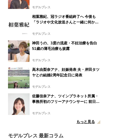
モデルプレス
相葉雅紀、冠ラジオ番組終了へ 今後も
「ラジオや文化放送さんと一緒に何かや
りたい」9月いっぱいで25年の歴史に幕
モデルプレス
神田うの、3度の流産・不妊治療を告白
51歳の薄毛治療も披露
モデルプレス
高木由梨奈アナ、妊娠発表 夫・岸田タツ
ヤとの結婚2周年記念日に発表
モデルプレス
佐藤佳奈アナ、ツインプラネット所属・
事務所初のフリーアナウンサーに 前日に
レインボー池田直人との結婚発表
モデルプレス
もっと見る
モデルプレス 最新コラム