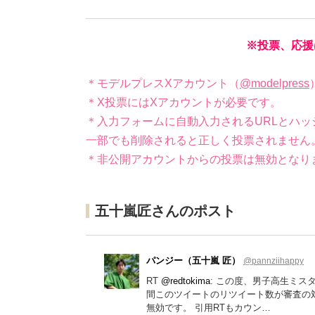
※投票、応援
＊モデルプレスXアカウント（
@modelpress
＊X投票にはXアカウントが必要です。
＊入力フォームに自動入力されるURLとハッ
一部でも削除されると正しく投票されません
＊非公開アカウントからの投票は無効となり
五十嵐匠さんのポスト
パンジー（五十嵐 匠）
@pannziihappy
RT
@redtokima
: この度、男子高生ミスターコ
間このツイートのリツイート数が審査の対
無効です。 引用RTもカウン…