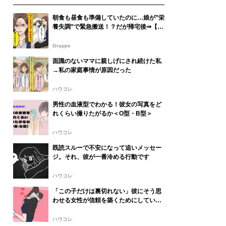
朝食も昼食も準備していたのに…娘が”栄
養失調”で緊急搬送！？だが帰宅後⇒【原
因】が発覚し怒りで震えた話
Grapps
面識のないママに親しげにされ続けた私
→私の家庭事情が原因だった
ハウコレ
男性の血液型でわかる！彼女の写真をど
れくらい撮りたがるか＜O型・B型＞
ハウコレ
既読スルーで不安になって追いメッセー
ジ。それ、彼が一番冷める行動です
ハウコレ
「この子だけは裏切れない」彼にそう思
わせる女性が信頼を築くためにしている
こと
ハウコレ