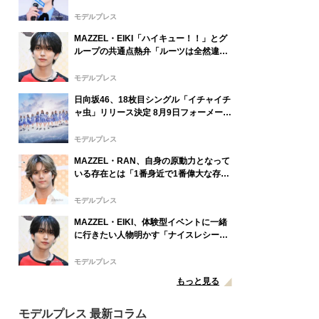
ロック】
モデルプレス
MAZZEL・EIKI「ハイキュー！！」とグ
ループの共通点熱弁「ルーツは全然違う
んですけど」
モデルプレス
日向坂46、18枚目シングル「イチャイチ
ャ虫」リリース決定 8月9日フォーメーシ
ョン発表へ
モデルプレス
MAZZEL・RAN、自身の原動力となって
いる存在とは「1番身近で1番偉大な存
在」
モデルプレス
MAZZEL・EIKI、体験型イベントに一緒
に行きたい人物明かす「ナイスレシーブ
するまで終わらない」
モデルプレス
もっと見る
モデルプレス 最新コラム