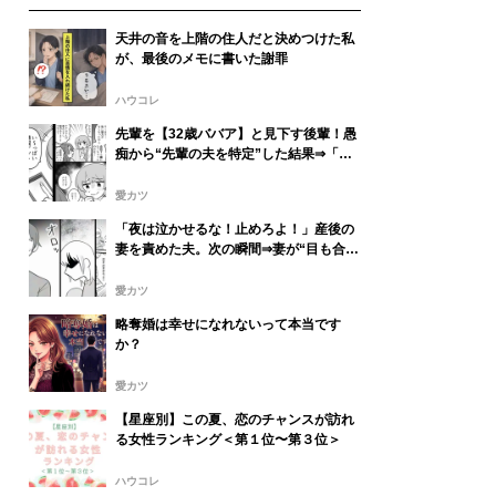
天井の音を上階の住人だと決めつけた私
が、最後のメモに書いた謝罪
ハウコレ
先輩を【32歳ババア】と見下す後輩！愚
痴から“先輩の夫を特定”した結果⇒「悪
くないじゃん」最悪の事態を招いた話
愛カツ
「夜は泣かせるな！止めろよ！」産後の
妻を責めた夫。次の瞬間⇒妻が“目も合わ
せず”告げた言葉に…愕然！？
愛カツ
略奪婚は幸せになれないって本当です
か？
愛カツ
【星座別】この夏、恋のチャンスが訪れ
る女性ランキング＜第１位〜第３位＞
ハウコレ