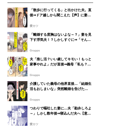
「散歩に行ってくる」と出かけた夫。直
後⇒ドア越しから聞こえた【声】に妻
「何よこれ」青ざめた話
愛カツ
「離婚する度胸はないよな～？」妻を見
下す浮気夫！？しかしすぐに⇒「そん
な、そんな…」夫が絶望することになっ
たワケ
Grapps
夫「推し活？いい歳してキモい！もっと
家事やれよ」だが直後⇒義母「私も？」
夫「え？」凍りついたワケ
Grapps
介護していた義母の他界直後…「結婚生
活もおしまいな」突然離婚を告げた
夫！？さらに⇒【最低な事実】が発覚し
血の気が引いた話
Grapps
つわりで嘔吐した妻に…夫「勘弁しろよ
～」しかし数年後⇒寝込んだ夫へ【意趣
返し】した話
愛カツ