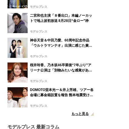
令和8年8月8日公開・THEイナズマ戦隊
と特別パフォーマンス
モデルプレス
二宮和也主演「８番出口」本編ノーカッ
トで地上波初放送 8月28日“金ロー”枠
モデルプレス
神谷天音＆中田乃愛、60周年記念作品
「ウルトラマンテオ」出演に感じた責任
と不安「大きな転機になる」“数ミリ単位
のこだわり”特撮技術に圧倒【インタビュ
モデルプレス
ー】
桜井玲香、乃木坂46卒業後“7年ぶり”ア
リーナ公演は「別物みたいな感覚があ
る」【New HISTORY COMING】
モデルプレス
DOMOTO堂本光一＆井上芳雄、ツアー各
会場に募金箱設置を報告 熊本地震受け
「ステージから元気を届けられる形にな
れば」
モデルプレス
もっと見る
モデルプレス 最新コラム