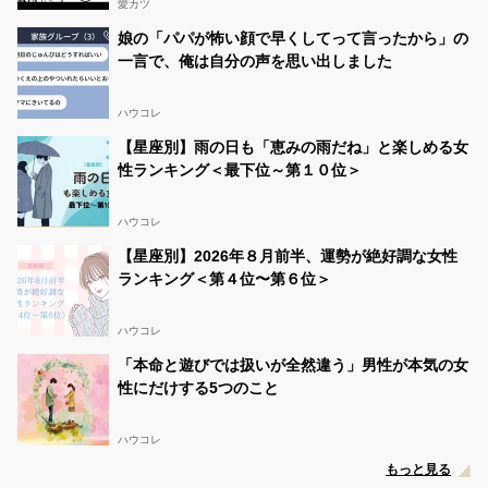
愛カツ
娘の「パパが怖い顔で早くしてって言ったから」の
一言で、俺は自分の声を思い出しました
ハウコレ
【星座別】雨の日も「恵みの雨だね」と楽しめる女
性ランキング＜最下位～第１０位＞
ハウコレ
【星座別】2026年８月前半、運勢が絶好調な女性
ランキング＜第４位〜第６位＞
ハウコレ
「本命と遊びでは扱いが全然違う」男性が本気の女
性にだけする5つのこと
ハウコレ
もっと見る