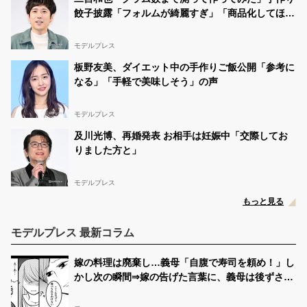
餃子披露「フォルムが綺麗すぎ」「商品化してほし
い」の声
モデルプレス
板野友美、ダイエット中の手作りご飯公開「参考に
なる」「手軽で美味しそう」の声
モデルプレス
及川光博、再婚発表 お相手は妊娠中「交際してお
りました方と」
モデルプレス
もっと見る
モデルプレス 最新コラム
嫁の料理は廃棄し…義母「自腹で寿司を頼め！」し
かし次の瞬間⇒嫁の告げた言葉に、義母は後ずさり
し「え…あ…」