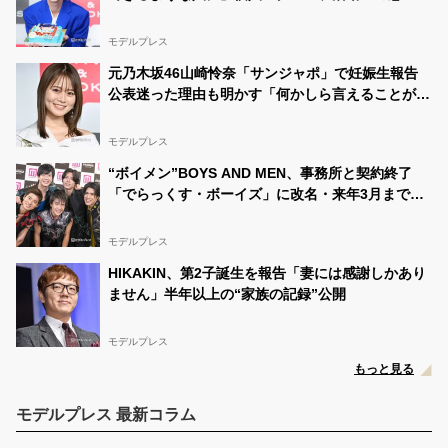
モデルプレス
元乃木坂46山崎怜奈「サンジャポ」で妊娠生報告
公表迷った理由も明かす「何かしら言えることがで
きたらまた言おうかな」
モデルプレス
“ボイメン”BOYS AND MEN、事務所と契約終了
「でらっくす・ボーイズ」に改名・来年3月までは
移行期間に
モデルプレス
HIKAKIN、第2子誕生を報告「妻には感謝しかあり
ません」半年以上の“家族の記録”公開
モデルプレス
もっと見る
モデルプレス 最新コラム