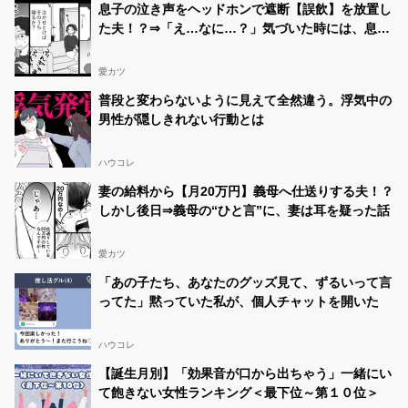
息子の泣き声をヘッドホンで遮断【誤飲】を放置し
た夫！？⇒「え…なに…？」気づいた時には、息子
の顔が白かった話
愛カツ
普段と変わらないように見えて全然違う。浮気中の
男性が隠しきれない行動とは
ハウコレ
妻の給料から【月20万円】義母へ仕送りする夫！？
しかし後日⇒義母の“ひと言”に、妻は耳を疑った話
愛カツ
「あの子たち、あなたのグッズ見て、ずるいって言
ってた」黙っていた私が、個人チャットを開いた
ハウコレ
【誕生月別】「効果音が口から出ちゃう」一緒にい
て飽きない女性ランキング＜最下位～第１０位＞