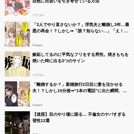
自然に出会いを引き寄せている方法
ハウコレ
「3人でやり直さないか？」浮気夫と離婚し3年…最
悪の再会！？しかし⇒「誰？知らない…」「え！？
なんで…？」
Grapps
嫉妬してるのに平気なフリをする男性。焼きもちを
焼いた時に出る3つのサイン
ハウコレ
「離婚するか？」新婚旅行2日目に妻を泣かせる
夫！？しかし10分後⇒“1本の電話”に出た瞬間、夫
「ま…まずい…」
Grapps
【迷惑】目のやり場に困る… 不倫女のヤバすぎる
習性12選