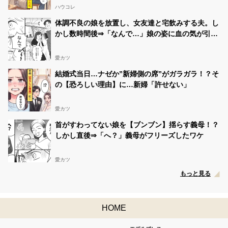
ハウコレ
体調不良の娘を放置し、女友達と宅飲みする夫。し
かし数時間後⇒「なんで…」娘の姿に血の気が引い
たワケ…
愛カツ
結婚式当日…ナゼか”新婦側の席”がガラガラ！？そ
の【恐ろしい理由】に…新婦「許せない」
愛カツ
首がすわってない娘を【ブンブン】揺らす義母！？
しかし直後⇒「へ？」義母がフリーズしたワケ
愛カツ
もっと見る
HOME