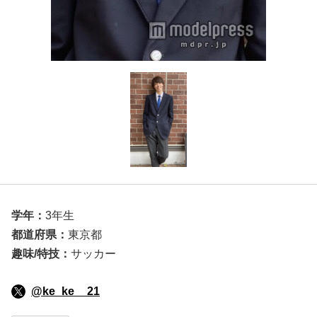
学年：
3年生
都道府県：
東京都
趣味/特技：
サッカー
@ke_ke__21