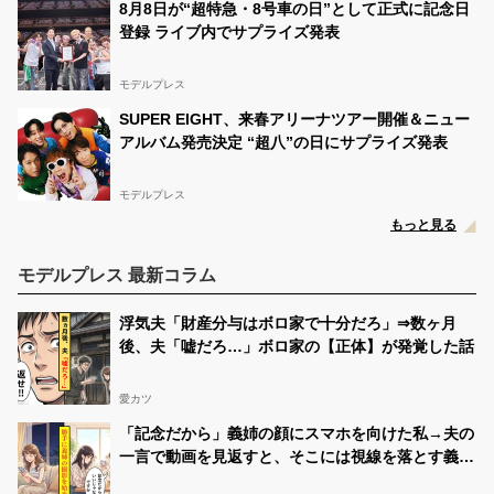
8月8日が“超特急・8号車の日”として正式に記念日
登録 ライブ内でサプライズ発表
モデルプレス
SUPER EIGHT、来春アリーナツアー開催＆ニュー
アルバム発売決定 “超八”の日にサプライズ発表
モデルプレス
もっと見る
モデルプレス 最新コラム
浮気夫「財産分与はボロ家で十分だろ」⇒数ヶ月
後、夫「嘘だろ…」ボロ家の【正体】が発覚した話
愛カツ
「記念だから」義姉の顔にスマホを向けた私→夫の
一言で動画を見返すと、そこには視線を落とす義姉
が映っていた