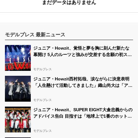
まだデータはありません
モデルプレス 最新ニュース
ジュニア・Howzit、覚悟と夢を胸に刻んだ新たな
幕開け 5人のルーツと強みが交差する念願の初ステ
ージ【ライブレポ／Howzit 1st LIVE 2026 NICE
TO ME YOU】
モデルプレス
ジュニア・Howzit西村拓哉、涙ながらに決意表明
「人生懸けて活動してきました」織山尚大は「アイ
ドルをやっていて良かった」【挨拶ほぼ全文／
Howzit 1st LIVE 2026 NICE TO ME YOU】
モデルプレス
ジュニア・Howzit、SUPER EIGHT大倉忠義からの
アドバイス告白 目指すは「地球上で1番のホットス
ポット」【囲みほぼ全文／Howzit 1st LIVE 2026
NICE TO ME YOU】
モデルプレス