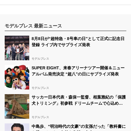
モデルプレス 最新ニュース
8月8日が“超特急・8号車の日”として正式に記念日
登録 ライブ内でサプライズ発表
モデルプレス
SUPER EIGHT、来春アリーナツアー開催＆ニュー
アルバム発売決定 “超八”の日にサプライズ発表
モデルプレス
サッカー日本代表・森保一監督、相葉雅紀の「保護
犬トリミング」初参戦 ドリームチームで心込めて
挑む【24時間テレビ49】
モデルプレス
中島歩、“明治時代の文豪”の玄孫だった「教科書に