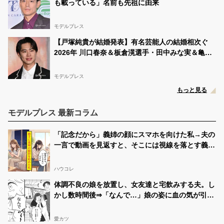
も載っている」名前も先祖に由来
モデルプレス
【戸塚純貴が結婚発表】有名芸能人の結婚相次ぐ
2026年 川口春奈＆板倉滉選手・田中みな実＆亀梨
和也・新木優子＆中島裕翔ほか
モデルプレス
もっと見る
モデルプレス 最新コラム
「記念だから」義姉の顔にスマホを向けた私→夫の
一言で動画を見返すと、そこには視線を落とす義姉
が映っていた
ハウコレ
体調不良の娘を放置し、女友達と宅飲みする夫。し
かし数時間後⇒「なんで…」娘の姿に血の気が引い
たワケ…
愛カツ