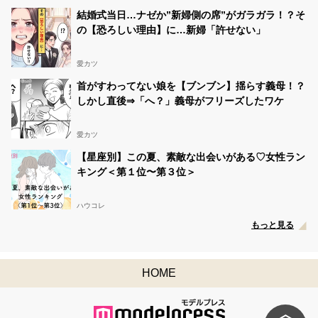
結婚式当日…ナゼか”新婦側の席”がガラガラ！？そ
の【恐ろしい理由】に…新婦「許せない」
愛カツ
首がすわってない娘を【ブンブン】揺らす義母！？
しかし直後⇒「へ？」義母がフリーズしたワケ
愛カツ
【星座別】この夏、素敵な出会いがある♡女性ラン
キング＜第１位〜第３位＞
ハウコレ
もっと見る
HOME