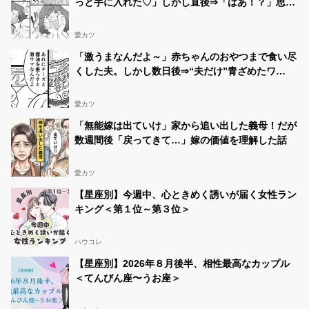
っと手に入れた♡」しかし直後⇒「はあ！？」思い
もよらない事態に！？
愛カツ
「激うまなんだよ～」赤ちゃんのおやつまで食い尽
くした夫。しかし数日後⇒“夫だけ”青ざめたワ
ケ！？
愛カツ
「無能嫁は出ていけ」家から追い出した義母！だが
数週間後「戻ってきて…」嫁の価値を理解した話
愛カツ
【星座別】今週中、心ときめく誘いが届く女性ラン
キング＜第１位～第３位＞
ハウコレ
【星座別】2026年８月後半、相性最高なカップル
＜てんびん座〜うお座＞