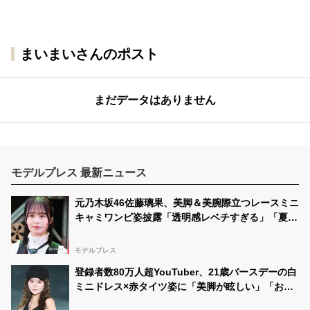
まいまいさんのポスト
まだデータはありません
モデルプレス 最新ニュース
元乃木坂46佐藤璃果、美脚＆美腕際立つレースミニ
キャミワンピ姿披露「透明感レベチすぎる」「夏の
妖精」と反響
モデルプレス
登録者数80万人超YouTuber、21歳バースデーの白
ミニドレス×赤タイツ姿に「美脚が眩しい」「おし
ゃれで可愛すぎ」と絶賛の声