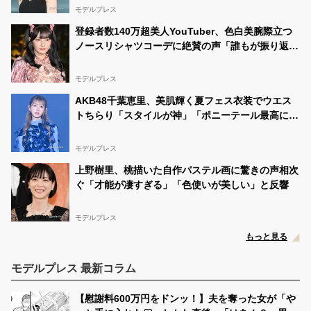
モデルプレス
登録者数140万超美人YouTuber、色白美腕際立つ
ノースリシャツコーデに絶賛の声「誰もが振り返る
可愛さ」「透明感レベチ」と反響
モデルプレス
AKB48千葉恵里、美肌輝く夏フェス衣装でウエス
トちらり「スタイルが神」「ポニーテール最高に似
合う」の声
モデルプレス
上野樹里、桃描いた自作パステル画に驚きの声相次
ぐ「才能が凄すぎる」「色使いが美しい」と反響
モデルプレス
もっと見る
モデルプレス 最新コラム
【慰謝料600万円をドンッ！】夫を奪った女が「や