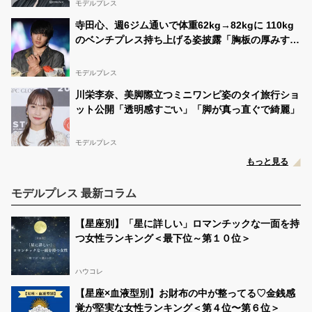
モデルプレス
寺田心、週6ジム通いで体重62kg→82kgに 110kg
のベンチプレス持ち上げる姿披露「胸板の厚みすご
い」「かっこいい」と反響
モデルプレス
川栄李奈、美脚際立つミニワンピ姿のタイ旅行ショ
ット公開「透明感すごい」「脚が真っ直ぐで綺麗」
モデルプレス
もっと見る
モデルプレス 最新コラム
【星座別】「星に詳しい」ロマンチックな一面を持
つ女性ランキング＜最下位～第１０位＞
ハウコレ
【星座×血液型別】お財布の中が整ってる♡金銭感
覚が堅実な女性ランキング＜第４位〜第６位＞