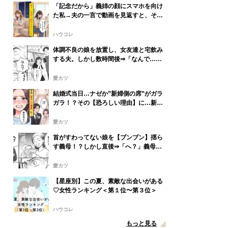
「記念だから」義姉の顔にスマホを向け
た私→夫の一言で動画を見返すと、そこ
には視線を落とす義姉が映っていた
ハウコレ
体調不良の娘を放置し、女友達と宅飲み
する夫。しかし数時間後⇒「なんで…」
娘の姿に血の気が引いたワケ…
愛カツ
結婚式当日…ナゼか”新婦側の席”がガラ
ガラ！？その【恐ろしい理由】に…新婦
「許せない」
愛カツ
首がすわってない娘を【ブンブン】揺ら
す義母！？しかし直後⇒「へ？」義母が
フリーズしたワケ
愛カツ
【星座別】この夏、素敵な出会いがある
♡女性ランキング＜第１位〜第３位＞
ハウコレ
もっと見る