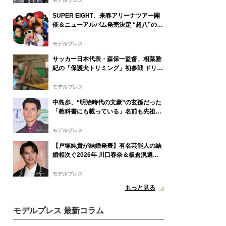
モデルプレス
SUPER EIGHT、来春アリーナツアー開
催＆ニューアルバム発売決定 “超八”の日
にサプライズ発表
モデルプレス
サッカー日本代表・森保一監督、相葉雅
紀の「保護犬トリミング」初参戦 ドリー
ムチームで心込めて挑む【24時間テレビ
49】
モデルプレス
中島歩、“明治時代の文豪”の玄孫だった
「教科書にも載っている」名前も先祖に
由来
モデルプレス
【戸塚純貴が結婚発表】有名芸能人の結
婚相次ぐ2026年 川口春奈＆板倉滉選
手・田中みな実＆亀梨和也・新木優子＆
中島裕翔ほか
モデルプレス
もっと見る
モデルプレス 最新コラム